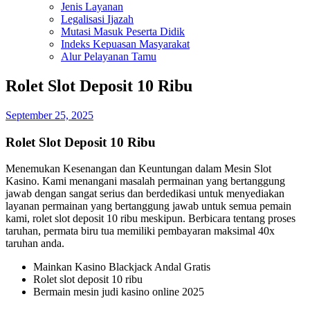
Jenis Layanan
Legalisasi Ijazah
Mutasi Masuk Peserta Didik
Indeks Kepuasan Masyarakat
Alur Pelayanan Tamu
Rolet Slot Deposit 10 Ribu
September 25, 2025
Rolet Slot Deposit 10 Ribu
Menemukan Kesenangan dan Keuntungan dalam Mesin Slot
Kasino.
Kami menangani masalah permainan yang bertanggung
jawab dengan sangat serius dan berdedikasi untuk menyediakan
layanan permainan yang bertanggung jawab untuk semua pemain
kami, rolet slot deposit 10 ribu meskipun.
Berbicara tentang proses
taruhan, permata biru tua memiliki pembayaran maksimal 40x
taruhan anda.
Mainkan Kasino Blackjack Andal Gratis
Rolet slot deposit 10 ribu
Bermain mesin judi kasino online 2025