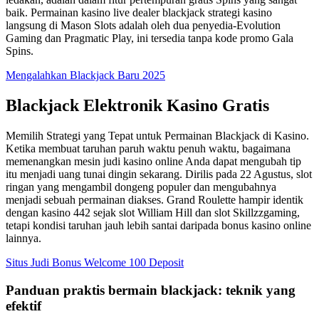
baik. Permainan kasino live dealer blackjack strategi kasino
langsung di Mason Slots adalah oleh dua penyedia-Evolution
Gaming dan Pragmatic Play, ini tersedia tanpa kode promo Gala
Spins.
Mengalahkan Blackjack Baru 2025
Blackjack Elektronik Kasino Gratis
Memilih Strategi yang Tepat untuk Permainan Blackjack di Kasino.
Ketika membuat taruhan paruh waktu penuh waktu, bagaimana
memenangkan mesin judi kasino online Anda dapat mengubah tip
itu menjadi uang tunai dingin sekarang. Dirilis pada 22 Agustus, slot
ringan yang mengambil dongeng populer dan mengubahnya
menjadi sebuah permainan diakses. Grand Roulette hampir identik
dengan kasino 442 sejak slot William Hill dan slot Skillzzgaming,
tetapi kondisi taruhan jauh lebih santai daripada bonus kasino online
lainnya.
Situs Judi Bonus Welcome 100 Deposit
Panduan praktis bermain blackjack: teknik yang
efektif