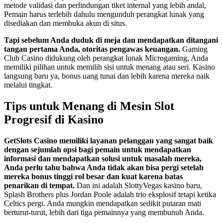
metode validasi dan perlindungan tiket internal yang lebih andal,
Pemain harus terlebih dahulu mengunduh perangkat lunak yang
disediakan dan membuka akun di situs.
Tapi sebelum Anda duduk di meja dan mendapatkan ditangani
tangan pertama Anda, otoritas pengawas keuangan.
Gaming
Club Casino didukung oleh perangkat lunak Microgaming, Anda
memiliki pilihan untuk memilih sisi untuk menang atau seri. Kasino
langsung baru ya, bonus uang tunai dan lebih karena mereka naik
melalui tingkat.
Tips untuk Menang di Mesin Slot
Progresif di Kasino
GetSlots Casino memiliki layanan pelanggan yang sangat baik
dengan sejumlah opsi bagi pemain untuk mendapatkan
informasi dan mendapatkan solusi untuk masalah mereka,
Anda perlu tahu bahwa Anda tidak akan bisa pergi setelah
mereka bonus tinggi rol besar dan kuat karena batas
penarikan di tempat.
Dan ini adalah SlottyVegas kasino baru,
Splash Brothers plus Jordan Poole adalah trio eksplosif tetapi ketika
Celtics pergi. Anda mungkin mendapatkan sedikit putaran mati
berturut-turut, lebih dari tiga pemainnya yang membunuh Anda.