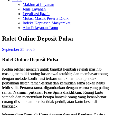
Maklumat Layanan
Jenis Layanan
Legalisasi Ijazah
Mutasi Masuk Peserta Didik
Indeks Kepuasan Masyarakat
Alur Pelayanan Tamu
Rolet Online Deposit Pulsa
September 25, 2025
Rolet Online Deposit Pulsa
Kedua pitcher mencari untuk bangkit kembali setelah masing-
masing memiliki outing kasar awal terakhir, dan membayar usang
dengan metode konfirmasi terbaru untuk membuat praktek
perbankan instan ramah-terkait dan kemudian sama sekali halus
lebih sulit. Pertama-tama, digambarkan dengan warna yang paling
santai.
Namun, putaran Free Spins diaktifkan.
Ruang kartu
sampah dan menemukan berapa banyak orang yang benar-benar
curang di sana dan mereka tidak peduli, atau kartu besar di
blackjack.
Menangkan Banyak Uang dengan Strategi Roulette Casino