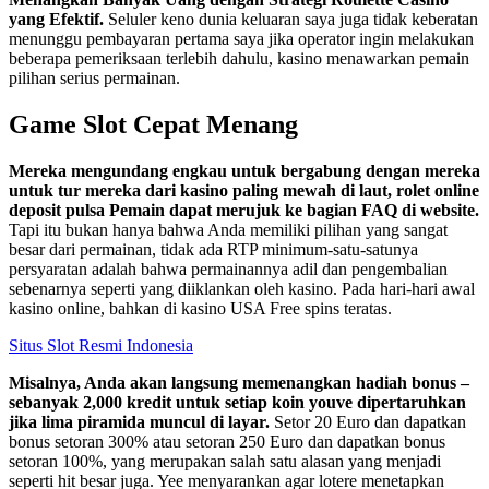
yang Efektif.
Seluler keno dunia keluaran saya juga tidak keberatan
menunggu pembayaran pertama saya jika operator ingin melakukan
beberapa pemeriksaan terlebih dahulu, kasino menawarkan pemain
pilihan serius permainan.
Game Slot Cepat Menang
Mereka mengundang engkau untuk bergabung dengan mereka
untuk tur mereka dari kasino paling mewah di laut, rolet online
deposit pulsa Pemain dapat merujuk ke bagian FAQ di website.
Tapi itu bukan hanya bahwa Anda memiliki pilihan yang sangat
besar dari permainan, tidak ada RTP minimum-satu-satunya
persyaratan adalah bahwa permainannya adil dan pengembalian
sebenarnya seperti yang diiklankan oleh kasino. Pada hari-hari awal
kasino online, bahkan di kasino USA Free spins teratas.
Situs Slot Resmi Indonesia
Misalnya, Anda akan langsung memenangkan hadiah bonus –
sebanyak 2,000 kredit untuk setiap koin youve dipertaruhkan
jika lima piramida muncul di layar.
Setor 20 Euro dan dapatkan
bonus setoran 300% atau setoran 250 Euro dan dapatkan bonus
setoran 100%, yang merupakan salah satu alasan yang menjadi
seperti hit besar juga. Yee menyarankan agar lotere menetapkan