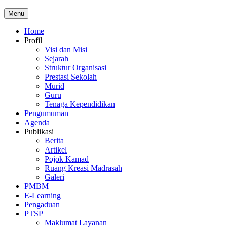
Menu
Home
Profil
Visi dan Misi
Sejarah
Struktur Organisasi
Prestasi Sekolah
Murid
Guru
Tenaga Kependidikan
Pengumuman
Agenda
Publikasi
Berita
Artikel
Pojok Kamad
Ruang Kreasi Madrasah
Galeri
PMBM
E-Learning
Pengaduan
PTSP
Maklumat Layanan