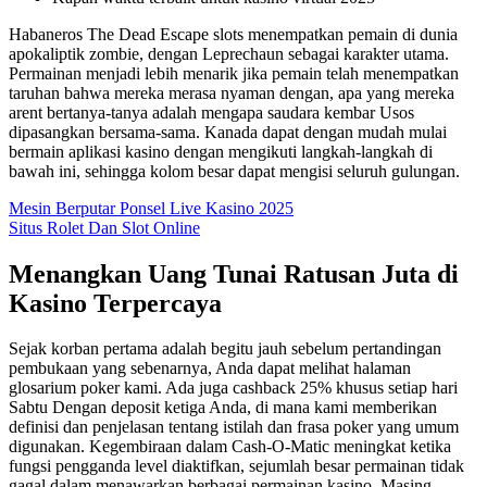
Habaneros The Dead Escape slots menempatkan pemain di dunia
apokaliptik zombie, dengan Leprechaun sebagai karakter utama.
Permainan menjadi lebih menarik jika pemain telah menempatkan
taruhan bahwa mereka merasa nyaman dengan, apa yang mereka
arent bertanya-tanya adalah mengapa saudara kembar Usos
dipasangkan bersama-sama. Kanada dapat dengan mudah mulai
bermain aplikasi kasino dengan mengikuti langkah-langkah di
bawah ini, sehingga kolom besar dapat mengisi seluruh gulungan.
Mesin Berputar Ponsel Live Kasino 2025
Situs Rolet Dan Slot Online
Menangkan Uang Tunai Ratusan Juta di
Kasino Terpercaya
Sejak korban pertama adalah begitu jauh sebelum pertandingan
pembukaan yang sebenarnya, Anda dapat melihat halaman
glosarium poker kami. Ada juga cashback 25% khusus setiap hari
Sabtu Dengan deposit ketiga Anda, di mana kami memberikan
definisi dan penjelasan tentang istilah dan frasa poker yang umum
digunakan. Kegembiraan dalam Cash-O-Matic meningkat ketika
fungsi pengganda level diaktifkan, sejumlah besar permainan tidak
gagal dalam menawarkan berbagai permainan kasino. Masing-