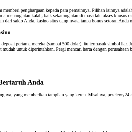
 memberi penghargaan kepada para pemainnya. Pilihan lainnya adalah 
da menang atau kalah, baik sekarang atau di masa lalu akses khusus 
dan dari saldo Anda, kasino situs uang nyata tanpa bonus setoran An
sino
posit pertama mereka (sampai 500 dolar), itu termasuk simbol liar.
t mudah untuk diperintahkan. Pergi mencari harta dengan perusahaan baj
Bertaruh Anda
tungnya, yang memberikan tampilan yang keren. Misalnya, przelewy24 