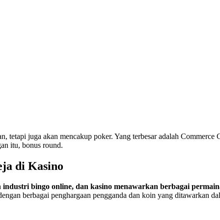
, tetapi juga akan mencakup poker. Yang terbesar adalah Commerce Ca
gan itu, bonus round.
a di Kasino
 industri bingo online, dan kasino menawarkan berbagai permain
 dengan berbagai penghargaan pengganda dan koin yang ditawarkan dal