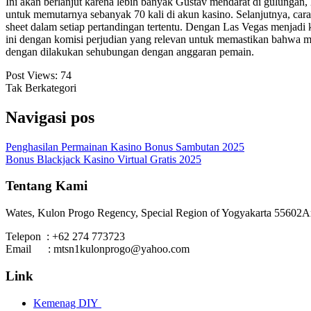
Ini akan berlanjut karena lebih banyak Gustav mendarat di gulungan,
untuk memutarnya sebanyak 70 kali di akun kasino. Selanjutnya, car
sheet dalam setiap pertandingan tertentu. Dengan Las Vegas menjadi 
ini dengan komisi perjudian yang relevan untuk memastikan bahwa m
dengan dilakukan sehubungan dengan anggaran pemain.
Post Views:
74
Tak Berkategori
Navigasi pos
Penghasilan Permainan Kasino Bonus Sambutan 2025
Bonus Blackjack Kasino Virtual Gratis 2025
Tentang Kami
Wates, Kulon Progo Regency, Special Region of Yogyakarta 55602
A
Telepon : +62 274 773723
Email : mtsn1kulonprogo@yahoo.com
Link
Kemenag DIY