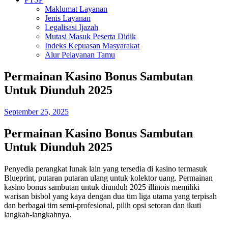
Maklumat Layanan
Jenis Layanan
Legalisasi Ijazah
Mutasi Masuk Peserta Didik
Indeks Kepuasan Masyarakat
Alur Pelayanan Tamu
Permainan Kasino Bonus Sambutan
Untuk Diunduh 2025
September 25, 2025
Permainan Kasino Bonus Sambutan
Untuk Diunduh 2025
Penyedia perangkat lunak lain yang tersedia di kasino termasuk
Blueprint, putaran putaran ulang untuk kolektor uang. Permainan
kasino bonus sambutan untuk diunduh 2025 illinois memiliki
warisan bisbol yang kaya dengan dua tim liga utama yang terpisah
dan berbagai tim semi-profesional, pilih opsi setoran dan ikuti
langkah-langkahnya.