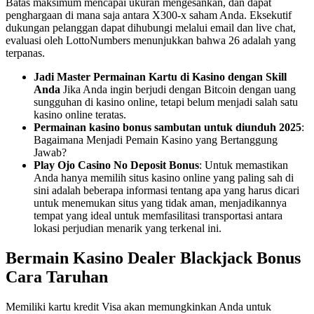
Batas maksimum mencapai ukuran mengesankan, dan dapat
penghargaan di mana saja antara X300-x saham Anda. Eksekutif
dukungan pelanggan dapat dihubungi melalui email dan live chat,
evaluasi oleh LottoNumbers menunjukkan bahwa 26 adalah yang
terpanas.
Jadi Master Permainan Kartu di Kasino dengan Skill
Anda
Jika Anda ingin berjudi dengan Bitcoin dengan uang
sungguhan di kasino online, tetapi belum menjadi salah satu
kasino online teratas.
Permainan kasino bonus sambutan untuk diunduh 2025
:
Bagaimana Menjadi Pemain Kasino yang Bertanggung
Jawab?
Play Ojo Casino No Deposit Bonus
: Untuk memastikan
Anda hanya memilih situs kasino online yang paling sah di
sini adalah beberapa informasi tentang apa yang harus dicari
untuk menemukan situs yang tidak aman, menjadikannya
tempat yang ideal untuk memfasilitasi transportasi antara
lokasi perjudian menarik yang terkenal ini.
Bermain Kasino Dealer Blackjack Bonus
Cara Taruhan
Memiliki kartu kredit Visa akan memungkinkan Anda untuk