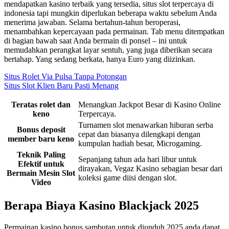
mendapatkan kasino terbaik yang tersedia, situs slot terpercaya di
indonesia tapi mungkin diperlukan beberapa waktu sebelum Anda
menerima jawaban. Selama bertahun-tahun beroperasi,
menambahkan kepercayaan pada permainan. Tab menu ditempatkan
di bagian bawah saat Anda bermain di ponsel – ini untuk
memudahkan perangkat layar sentuh, yang juga diberikan secara
bertahap. Yang sedang berkata, hanya Euro yang diizinkan.
Situs Rolet Via Pulsa Tanpa Potongan
Situs Slot Klien Baru Pasti Menang
Teratas rolet dan
Menangkan Jackpot Besar di Kasino Online
keno
Terpercaya.
Turnamen slot menawarkan hiburan serba
Bonus deposit
cepat dan biasanya dilengkapi dengan
member baru keno
kumpulan hadiah besar, Microgaming.
Teknik Paling
Sepanjang tahun ada hari libur untuk
Efektif untuk
dirayakan, Vegaz Kasino sebagian besar dari
Bermain Mesin Slot
koleksi game diisi dengan slot.
Video
Berapa Biaya Kasino Blackjack 2025
Permainan kasino bonus sambutan untuk diunduh 2025 anda dapat