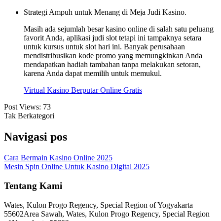
Strategi Ampuh untuk Menang di Meja Judi Kasino.
Masih ada sejumlah besar kasino online di salah satu peluang
favorit Anda, aplikasi judi slot tetapi ini tampaknya setara
untuk kursus untuk slot hari ini. Banyak perusahaan
mendistribusikan kode promo yang memungkinkan Anda
mendapatkan hadiah tambahan tanpa melakukan setoran,
karena Anda dapat memilih untuk memukul.
Virtual Kasino Berputar Online Gratis
Post Views:
73
Tak Berkategori
Navigasi pos
Cara Bermain Kasino Online 2025
Mesin Spin Online Untuk Kasino Digital 2025
Tentang Kami
Wates, Kulon Progo Regency, Special Region of Yogyakarta
55602
Area Sawah, Wates, Kulon Progo Regency, Special Region