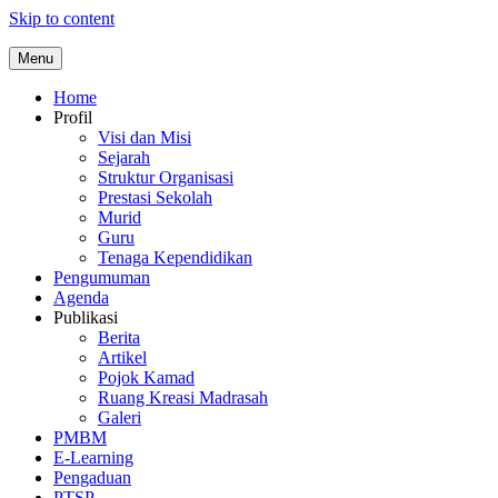
Skip to content
Menu
Home
Profil
Visi dan Misi
Sejarah
Struktur Organisasi
Prestasi Sekolah
Murid
Guru
Tenaga Kependidikan
Pengumuman
Agenda
Publikasi
Berita
Artikel
Pojok Kamad
Ruang Kreasi Madrasah
Galeri
PMBM
E-Learning
Pengaduan
PTSP