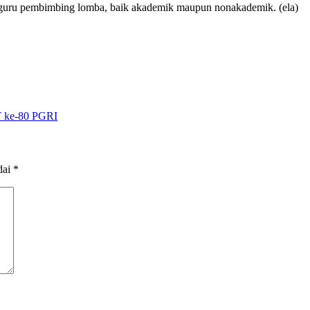
 guru pembimbing lomba, baik akademik maupun nonakademik. (ela)
T ke-80 PGRI
dai
*