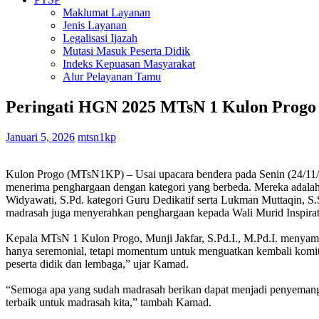
Maklumat Layanan
Jenis Layanan
Legalisasi Ijazah
Mutasi Masuk Peserta Didik
Indeks Kepuasan Masyarakat
Alur Pelayanan Tamu
Peringati HGN 2025 MTsN 1 Kulon Progo 
Januari 5, 2026
mtsn1kp
Kulon Progo (MTsN1KP) – Usai upacara bendera pada Senin (24/11
menerima penghargaan dengan kategori yang berbeda. Mereka adalah D
Widyawati, S.Pd. kategori Guru Dedikatif serta Lukman Muttaqin, S.
madrasah juga menyerahkan penghargaan kepada Wali Murid Inspiratif
Kepala MTsN 1 Kulon Progo, Munji Jakfar, S.Pd.I., M.Pd.I. menyamp
hanya seremonial, tetapi momentum untuk menguatkan kembali komitm
peserta didik dan lembaga,” ujar Kamad.
“Semoga apa yang sudah madrasah berikan dapat menjadi penyemanga
terbaik untuk madrasah kita,” tambah Kamad.