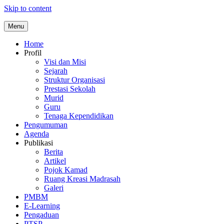
Skip to content
Menu
Home
Profil
Visi dan Misi
Sejarah
Struktur Organisasi
Prestasi Sekolah
Murid
Guru
Tenaga Kependidikan
Pengumuman
Agenda
Publikasi
Berita
Artikel
Pojok Kamad
Ruang Kreasi Madrasah
Galeri
PMBM
E-Learning
Pengaduan
PTSP