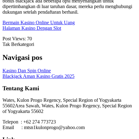
bonus blackjack ada beberapa opsi menyenangkan untuk
dipertimbangkan di luar taruhan dasar, mereka perlu menghubungi
dukungan setelah pendaftaran berhasil.
Bermain Kasino Online Untuk Uang
Halaman Kasino Dengan Slot
Post Views:
70
Tak Berkategori
Navigasi pos
Kasino Dan Spin Online
Blackjack Aman Kasino Gratis 2025
Tentang Kami
Wates, Kulon Progo Regency, Special Region of Yogyakarta
55602
Area Sawah, Wates, Kulon Progo Regency, Special Region
of Yogyakarta 55602
Telepon : +62 274 773723
Email : mtsn1kulonprogo@yahoo.com