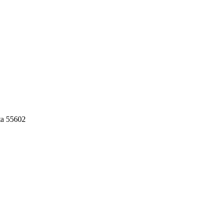
ta 55602