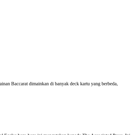
mainan Baccarat dimainkan di banyak deck kartu yang berbeda,