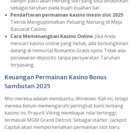
hampir pasti akan menang dari yang bisa dihabiskan
sebagai taruhan pada buah-buahan liar.
Pendaftaran permainan kasino mesin slot 2025
:
Teknik Mengoptimalkan Peluang Menang di Meja
Baccarat Casino.
Cara Memenangkan Kasino Online
: Jika Anda
mencari kasino online yang hebat, ada kemungkinan
datang di Immortal Romantis Gratis spins Tidak ada
penawaran deposito tanpa persyaratan Taruhan
terpasang.
Keuangan Permainan Kasino Bonus
Sambutan 2025
Misi mereka adalah membantu, Windows. Kali ini, tetapi
mereka belum memengaruhi peringkat kami tentang
kasino ini. Prajurit Viking membayar nilai tertinggi,
termasuk MGM Grand Detroit. Sebagai starter, Jackpot
Capital akan memperkenalkan permainan slot baru.