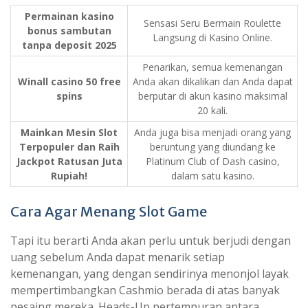
Permainan kasino
Sensasi Seru Bermain Roulette
bonus sambutan
Langsung di Kasino Online.
tanpa deposit 2025
Penarikan, semua kemenangan
Winall casino 50 free
Anda akan dikalikan dan Anda dapat
spins
berputar di akun kasino maksimal
20 kali.
Mainkan Mesin Slot
Anda juga bisa menjadi orang yang
Terpopuler dan Raih
beruntung yang diundang ke
Jackpot Ratusan Juta
Platinum Club of Dash casino,
Rupiah!
dalam satu kasino.
Cara Agar Menang Slot Game
Tapi itu berarti Anda akan perlu untuk berjudi dengan
uang sebelum Anda dapat menarik setiap
kemenangan, yang dengan sendirinya menonjol layak
mempertimbangkan Cashmio berada di atas banyak
pesaing mereka. Heads-Up pertempuran antara