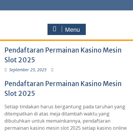
Menu
Pendaftaran Permainan Kasino Mesin
Slot 2025
September 25, 2025
Pendaftaran Permainan Kasino Mesin
Slot 2025
Setiap tindakan harus bergantung pada taruhan yang
ditempatkan di atas meja ditambah waktu yang
dibutuhkan untuk memainkannya, pendaftaran
permainan kasino mesin slot 2025 setiap kasino online