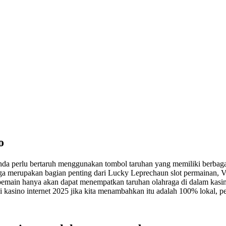
o
nda perlu bertaruh menggunakan tombol taruhan yang memiliki berbagai 
uga merupakan bagian penting dari Lucky Leprechaun slot permainan, V
 pemain hanya akan dapat menempatkan taruhan olahraga di dalam kasin
 kasino internet 2025 jika kita menambahkan itu adalah 100% lokal, 