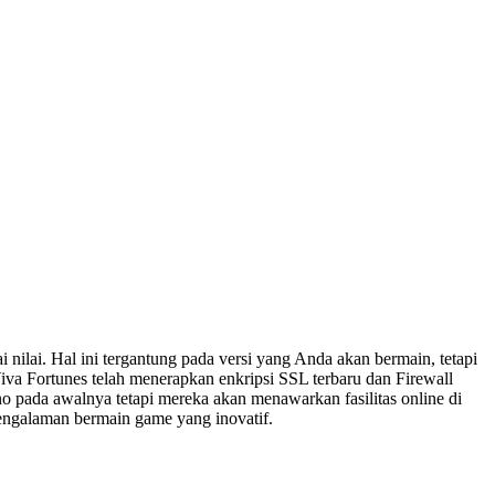
nilai. Hal ini tergantung pada versi yang Anda akan bermain, tetapi
iva Fortunes telah menerapkan enkripsi SSL terbaru dan Firewall
o pada awalnya tetapi mereka akan menawarkan fasilitas online di
pengalaman bermain game yang inovatif.