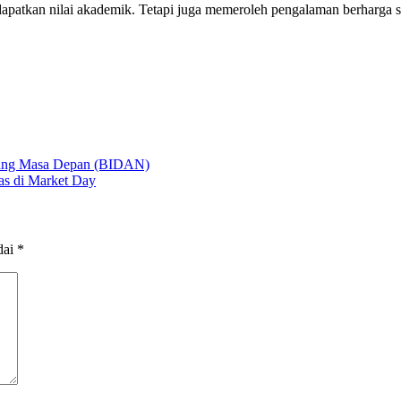
apatkan nilai akademik. Tetapi juga memeroleh pengalaman berharga se
cang Masa Depan (BIDAN)
as di Market Day
dai
*