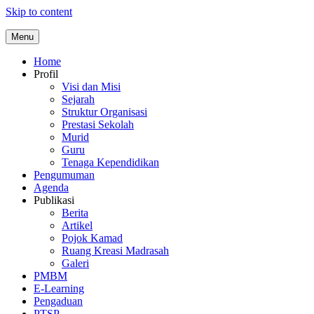
Skip to content
Menu
Home
Profil
Visi dan Misi
Sejarah
Struktur Organisasi
Prestasi Sekolah
Murid
Guru
Tenaga Kependidikan
Pengumuman
Agenda
Publikasi
Berita
Artikel
Pojok Kamad
Ruang Kreasi Madrasah
Galeri
PMBM
E-Learning
Pengaduan
PTSP