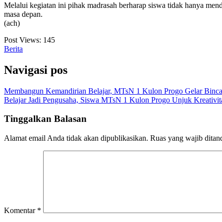
Melalui kegiatan ini pihak madrasah berharap siswa tidak hanya mend
masa depan.
(ach)
Post Views:
145
Berita
Navigasi pos
Membangun Kemandirian Belajar, MTsN 1 Kulon Progo Gelar Bin
Belajar Jadi Pengusaha, Siswa MTsN 1 Kulon Progo Unjuk Kreativit
Tinggalkan Balasan
Alamat email Anda tidak akan dipublikasikan.
Ruas yang wajib ditan
Komentar
*