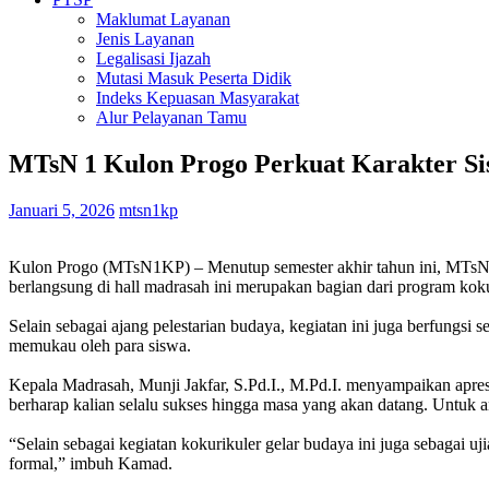
Maklumat Layanan
Jenis Layanan
Legalisasi Ijazah
Mutasi Masuk Peserta Didik
Indeks Kepuasan Masyarakat
Alur Pelayanan Tamu
MTsN 1 Kulon Progo Perkuat Karakter Si
Januari 5, 2026
mtsn1kp
Kulon Progo (MTsN1KP) – Menutup semester akhir tahun ini, MTsN 1 
berlangsung di hall madrasah ini merupakan bagian dari program koku
Selain sebagai ajang pelestarian budaya, kegiatan ini juga berfungsi s
memukau oleh para siswa.
Kepala Madrasah, Munji Jakfar, S.Pd.I., M.Pd.I. menyampaikan apresi
berharap kalian selalu sukses hingga masa yang akan datang. Untuk a
“Selain sebagai kegiatan kokurikuler gelar budaya ini juga sebagai uj
formal,” imbuh Kamad.