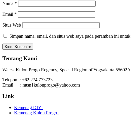
Nama
*
Email
*
Situs Web
Simpan nama, email, dan situs web saya pada peramban ini untuk
Tentang Kami
Wates, Kulon Progo Regency, Special Region of Yogyakarta 55602
A
Telepon : +62 274 773723
Email : mtsn1kulonprogo@yahoo.com
Link
Kemenag DIY
Kemenag Kulon Progo