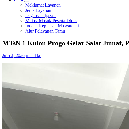
Maklumat Layanan
Jenis Layanan
Legalisasi Ijazah
Mutasi Masuk Peserta Didik
Indeks Kepuasan Masyarakat
Alur Pelayanan Tamu
MTsN 1 Kulon Progo Gelar Salat Jumat, 
Juni 3, 2026
mtsn1kp