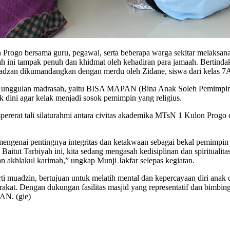
Progo bersama guru, pegawai, serta beberapa warga sekitar melaksanak
 ini tampak penuh dan khidmat oleh kehadiran para jamaah. Bertindak
n adzan dikumandangkan dengan merdu oleh Zidane, siswa dari kelas 7
gram unggulan madrasah, yaitu BISA MAPAN (Bina Anak Soleh Pemimpi
k dini agar kelak menjadi sosok pemimpin yang religius.
pererat tali silaturahmi antara civitas akademika MTsN 1 Kulon Prog
engenai pentingnya integritas dan ketakwaan sebagai bekal pemim
Baitut Tarbiyah ini, kita sedang mengasah kedisiplinan dan spiritualit
 akhlakul karimah,” ungkap Munji Jakfar selepas kegiatan.
rti muadzin, bertujuan untuk melatih mental dan kepercayaan diri anak 
akat. Dengan dukungan fasilitas masjid yang representatif dan bimbin
AN. (gie)