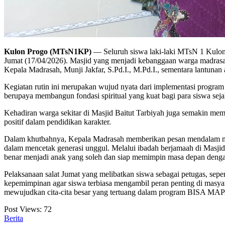
​Kulon Progo (MTsN1KP)
— Seluruh siswa laki-laki MTsN 1 Kulon 
Jumat (17/04/2026). Masjid yang menjadi kebanggaan warga madrasah
Kepala Madrasah, Munji Jakfar, S.Pd.I., M.Pd.I., sementara lantuna
​Kegiatan rutin ini merupakan wujud nyata dari implementasi pro
berupaya membangun fondasi spiritual yang kuat bagi para siswa seja
Kehadiran warga sekitar di Masjid Baitut Tarbiyah juga semakin mem
positif dalam pendidikan karakter.
​Dalam khutbahnya, Kepala Madrasah memberikan pesan mendalam m
dalam mencetak generasi unggul. Melalui ibadah berjamaah di Masjid 
benar menjadi anak yang soleh dan siap memimpin masa depan dengan
​Pelaksanaan salat Jumat yang melibatkan siswa sebagai petugas, sepe
kepemimpinan agar siswa terbiasa mengambil peran penting di masyar
mewujudkan cita-cita besar yang tertuang dalam program BISA MAP
Post Views:
72
Berita