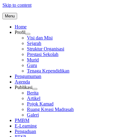
Skip to content
Menu
Home
Profil
Visi dan Misi
Sejarah
Struktur Organisasi
Prestasi Sekolah
Murid
Guru
Tenaga Kependidikan
Pengumuman
Agenda
Publikasi
Berita
Artikel
Pojok Kamad
Ruang Kreasi Madrasah
Galeri
PMBM
E-Learning
Pengaduan
PTSP