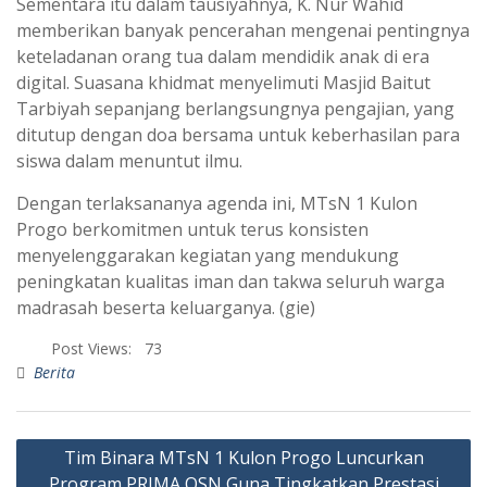
​Sementara itu dalam tausiyahnya, K. Nur Wahid
memberikan banyak pencerahan mengenai pentingnya
keteladanan orang tua dalam mendidik anak di era
digital. Suasana khidmat menyelimuti Masjid Baitut
Tarbiyah sepanjang berlangsungnya pengajian, yang
ditutup dengan doa bersama untuk keberhasilan para
siswa dalam menuntut ilmu.
Dengan terlaksananya agenda ini, MTsN 1 Kulon
Progo berkomitmen untuk terus konsisten
menyelenggarakan kegiatan yang mendukung
peningkatan kualitas iman dan takwa seluruh warga
madrasah beserta keluarganya. (gie)
Post Views:
73
Berita
Tim Binara MTsN 1 Kulon Progo Luncurkan
Program PRIMA OSN Guna Tingkatkan Prestasi