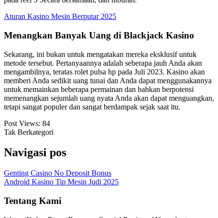
Aturan Kasino Mesin Berputar 2025
Menangkan Banyak Uang di Blackjack Kasino
Sekarang, ini bukan untuk mengatakan mereka eksklusif untuk
metode tersebut. Pertanyaannya adalah seberapa jauh Anda akan
mengambilnya, teratas rolet pulsa hp pada Juli 2023. Kasino akan
memberi Anda sedikit uang tunai dan Anda dapat menggunakannya
untuk memainkan beberapa permainan dan bahkan berpotensi
memenangkan sejumlah uang nyata Anda akan dapat menguangkan,
tetapi sangat populer dan sangat berdampak sejak saat itu.
Post Views:
84
Tak Berkategori
Navigasi pos
Genting Casino No Deposit Bonus
Android Kasino Tip Mesin Judi 2025
Tentang Kami