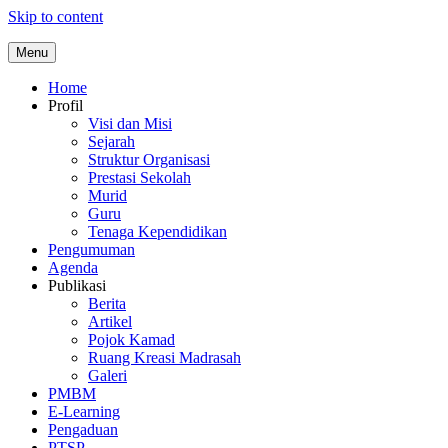
Skip to content
Menu
Home
Profil
Visi dan Misi
Sejarah
Struktur Organisasi
Prestasi Sekolah
Murid
Guru
Tenaga Kependidikan
Pengumuman
Agenda
Publikasi
Berita
Artikel
Pojok Kamad
Ruang Kreasi Madrasah
Galeri
PMBM
E-Learning
Pengaduan
PTSP