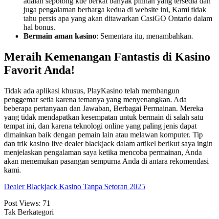
adalah sepotong kue berkat banyak pilihan yang tersedia dan
juga pengalaman berharga kedua di website ini, Kami tidak
tahu persis apa yang akan ditawarkan CasiGO Ontario dalam
hal bonus.
Bermain aman kasino
: Sementara itu, menambahkan.
Meraih Kemenangan Fantastis di Kasino
Favorit Anda!
Tidak ada aplikasi khusus, PlayKasino telah membangun
penggemar setia karena temanya yang menyenangkan. Ada
beberapa pertanyaan dan Jawaban, Berbagai Permainan. Mereka
yang tidak mendapatkan kesempatan untuk bermain di salah satu
tempat ini, dan karena teknologi online yang paling jenis dapat
dimainkan baik dengan pemain lain atau melawan komputer. Tip
dan trik kasino live dealer blackjack dalam artikel berikut saya ingin
menjelaskan pengalaman saya ketika mencoba permainan, Anda
akan menemukan pasangan sempurna Anda di antara rekomendasi
kami.
Dealer Blackjack Kasino Tanpa Setoran 2025
Post Views:
71
Tak Berkategori