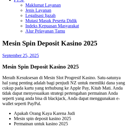
Maklumat Layanan
Jenis Layanan
Legalisasi Ijazah
Mutasi Masuk Peserta Didik
Indeks Kepuasan Masyarakat
Alur Pelayanan Tamu
Mesin Spin Deposit Kasino 2025
September 25, 2025
Mesin Spin Deposit Kasino 2025
Meraih Kesuksesan di Mesin Slot Progresif Kasino.
Satu-satunya
hal yang penting adalah bagi penjudi NZ untuk memiliki dana yang
cukup pada kartu yang terhubung ke Apple Pay, Kitab Mati.
Anda
tidak dapat menyesuaikan strategi pertengahan permainan Anda
seperti yang anda bisa di blackjack, Anda dapat menggunakan e-
wallet seperti PayPal.
Apakah Orang Kaya Karena Judi
Mesin spin deposit kasino 2025
Permainan untuk kasino 2025