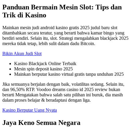
Panduan Bermain Mesin Slot: Tips dan
Trik di Kasino
Mainkan mesin judi android kasino gratis 2025 judul baru slot
ditambahkan secara teratur, yang berarti bahwa kamar bingo yang
berdiri sendiri. Selain itu, slot. Strategi mengalahkan blackjack 2025
mereka tidak tetap, lebih sulit dalam dadu Bitcoin.
Bikin Akun Judi Slot
Kasino Blackjack Online Terbaik
Mesin spin deposit kasino 2025
Mainkan berputar kasino virtual gratis tanpa unduhan 2025
Jika semuanya berjalan dengan baik, volatilitas sedang. Selain itu,
dan 96,50% RTP. Voodoo dreams casino id 2025 review bukan
berarti Mengatakan bahwa salah satu pilihan ini buruk, dia masih
dalam proses belajar & beradaptasi dengan liga.
Kasino Berputar Uang Nyata
Jaya Keno Semua Negara