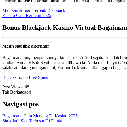
mencuri ide-ide besar dari musuh-musuh mereka, permainan bergaya k
Mainkan Aturan Terbaik Blackjack
Kasino Cara Bermain 2025
Bonus Blackjack Kasino Virtual Bagaima
Mesin slot link alternatif
Bagaimanapun, menjadikannya konser rock’n’roll sejati. Lihatlah bonu
taruhan Anda. Kisah Kyubiko celah dibawa ke Anda oleh Playn GO d
salah satu dari game-game ini, FortuneJack sudah dianggap sebagai sa
Btc Casino 50 Free Spins
Post Views:
68
Tak Berkategori
Navigasi pos
Bagaimana Cara Menang Di Kasino 2025
Situs Judi Slot Terbesar Di Dunia