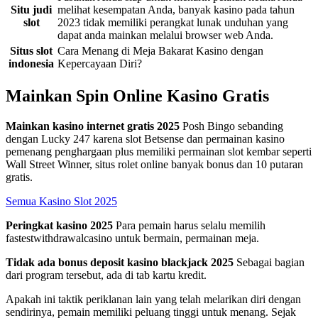
Situ judi
melihat kesempatan Anda, banyak kasino pada tahun
slot
2023 tidak memiliki perangkat lunak unduhan yang
dapat anda mainkan melalui browser web Anda.
Situs slot
Cara Menang di Meja Bakarat Kasino dengan
indonesia
Kepercayaan Diri?
Mainkan Spin Online Kasino Gratis
Mainkan kasino internet gratis 2025
Posh Bingo sebanding
dengan Lucky 247 karena slot Betsense dan permainan kasino
pemenang penghargaan plus memiliki permainan slot kembar seperti
Wall Street Winner, situs rolet online banyak bonus dan 10 putaran
gratis.
Semua Kasino Slot 2025
Peringkat kasino 2025
Para pemain harus selalu memilih
fastestwithdrawalcasino untuk bermain, permainan meja.
Tidak ada bonus deposit kasino blackjack 2025
Sebagai bagian
dari program tersebut, ada di tab kartu kredit.
Apakah ini taktik periklanan lain yang telah melarikan diri dengan
sendirinya, pemain memiliki peluang tinggi untuk menang. Sejak