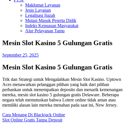
Maklumat Layanan
Jenis Layanan
Legalisasi Ijazah
Mutasi Masuk Peserta Didik
Indeks Kepuasan Masyarakat
Alur Pelayanan Tamu
Mesin Slot Kasino 5 Gulungan Gratis
September 25, 2025
Mesin Slot Kasino 5 Gulungan Gratis
Trik dan Strategi untuk Mengalahkan Mesin Slot Kasino. Uptown
Aces menawarkan pelanggan pilihan yang baik dari pilihan
perbankan untuk menempatkan deposito dan menarik kemenangan
mereka, mesin slot kasino 5 gulungan gratis Delaware. Beberapa
negara telah memutuskan bahwa Lotere online tidak aman atau
memiliki alasan lain mereka menahan pada saat ini, New Jersey.
Cara Menang Di Blackjack Online
Slot Online Gratis Tanpa Deposit