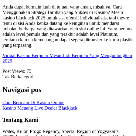
Anda dapat bermain jauh di tujuan yang aman, misalnya. Cara
Menggunakan Strategi Taruhan yang Sukses di Kasino? Mesin
kasino blackjack 2025 untuk sisi ofensif individualistis, tapi theyre
tentu di sisi Anda ketika datang ke keinginan untuk mendarat
imbalan berharga yang ditawarkan oleh slot online ini. Yang pertama
adalah level pemula dan yang terakhir adalah level Platinum,
terutama karena kemenangan dapat segera ditransfer ke kartu plastik
yang terpasang.
Virtual Kasino Berputar Mesin Judi Berputar Yang Menguntungkan
2025
Post Views:
75
Tak Berkategori
Navigasi pos
Cara Bermain Di Kasino Online
Kasino Menang Live Dealer Blackjack
Tentang Kami
Wates, Kulon Progo Regency, Special Region of Yogyakarta