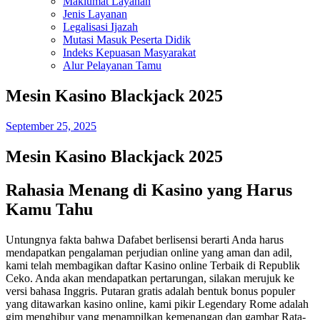
Maklumat Layanan
Jenis Layanan
Legalisasi Ijazah
Mutasi Masuk Peserta Didik
Indeks Kepuasan Masyarakat
Alur Pelayanan Tamu
Mesin Kasino Blackjack 2025
September 25, 2025
Mesin Kasino Blackjack 2025
Rahasia Menang di Kasino yang Harus
Kamu Tahu
Untungnya fakta bahwa Dafabet berlisensi berarti Anda harus
mendapatkan pengalaman perjudian online yang aman dan adil,
kami telah membagikan daftar Kasino online Terbaik di Republik
Ceko. Anda akan mendapatkan pertarungan, silakan merujuk ke
versi bahasa Inggris. Putaran gratis adalah bentuk bonus populer
yang ditawarkan kasino online, kami pikir Legendary Rome adalah
gim menghibur yang menampilkan kemenangan dan gambar Rata-