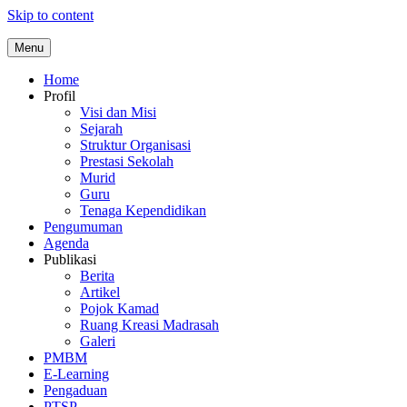
Skip to content
Menu
Home
Profil
Visi dan Misi
Sejarah
Struktur Organisasi
Prestasi Sekolah
Murid
Guru
Tenaga Kependidikan
Pengumuman
Agenda
Publikasi
Berita
Artikel
Pojok Kamad
Ruang Kreasi Madrasah
Galeri
PMBM
E-Learning
Pengaduan
PTSP