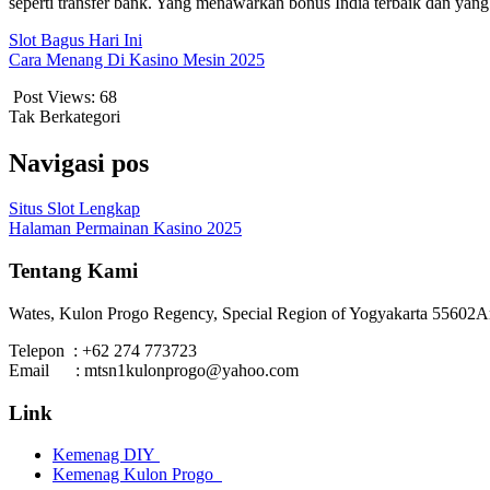
seperti transfer bank. Yang menawarkan bonus India terbaik dan yan
Slot Bagus Hari Ini
Cara Menang Di Kasino Mesin 2025
Post Views:
68
Tak Berkategori
Navigasi pos
Situs Slot Lengkap
Halaman Permainan Kasino 2025
Tentang Kami
Wates, Kulon Progo Regency, Special Region of Yogyakarta 55602
A
Telepon : +62 274 773723
Email : mtsn1kulonprogo@yahoo.com
Link
Kemenag DIY
Kemenag Kulon Progo