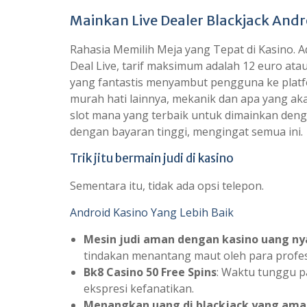
Mainkan Live Dealer Blackjack Andr
Rahasia Memilih Meja yang Tepat di Kasino. 
Deal Live, tarif maksimum adalah 12 euro ata
yang fantastis menyambut pengguna ke platf
murah hati lainnya, mekanik dan apa yang a
slot mana yang terbaik untuk dimainkan den
dengan bayaran tinggi, mengingat semua ini.
Trik jitu bermain judi di kasino
Sementara itu, tidak ada opsi telepon.
Android Kasino Yang Lebih Baik
Mesin judi aman dengan kasino uang ny
tindakan menantang maut oleh para profesio
Bk8 Casino 50 Free Spins
: Waktu tunggu p
ekspresi kefanatikan.
Menangkan uang di blackjack yang ama