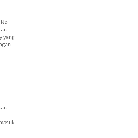
r No
ran
y yang
ungan
kan
rmasuk