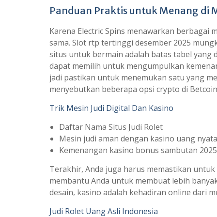
Panduan Praktis untuk Menang di M
Karena Electric Spins menawarkan berbagai m
sama. Slot rtp tertinggi desember 2025 mung
situs untuk bermain adalah batas tabel yang 
dapat memilih untuk mengumpulkan kemenanga
jadi pastikan untuk menemukan satu yang me
menyebutkan beberapa opsi crypto di Betcoin
Trik Mesin Judi Digital Dan Kasino
Daftar Nama Situs Judi Rolet
Mesin judi aman dengan kasino uang nyat
Kemenangan kasino bonus sambutan 2025
Terakhir, Anda juga harus memastikan untuk
membantu Anda untuk membuat lebih banyak k
desain, kasino adalah kehadiran online dari m
Judi Rolet Uang Asli Indonesia