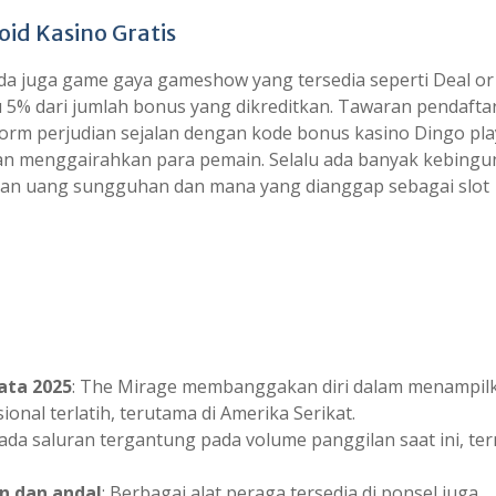
oid Kasino Gratis
Ada juga game gaya gameshow yang tersedia seperti Deal o
u 5% dari jumlah bonus yang dikreditkan. Tawaran pendafta
orm perjudian sejalan dengan kode bonus kasino Dingo pla
kan menggairahkan para pemain. Selalu ada banyak kebing
gan uang sungguhan dan mana yang dianggap sebagai slot
ata 2025
: The Mirage membanggakan diri dalam menampil
nal terlatih, terutama di Amerika Serikat.
ada saluran tergantung pada volume panggilan saat ini, te
n dan andal
: Berbagai alat peraga tersedia di ponsel juga