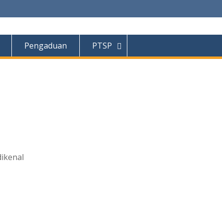
Pengaduan
PTSP
dikenal