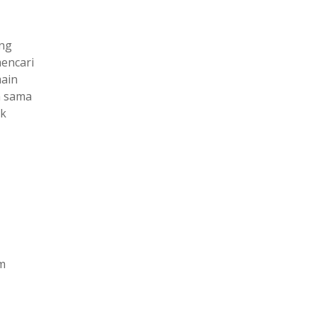
ang
mencari
main
n sama
uk
m