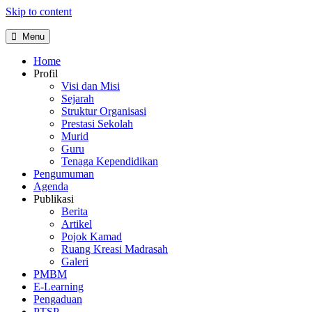
Skip to content
Menu
Home
Profil
Visi dan Misi
Sejarah
Struktur Organisasi
Prestasi Sekolah
Murid
Guru
Tenaga Kependidikan
Pengumuman
Agenda
Publikasi
Berita
Artikel
Pojok Kamad
Ruang Kreasi Madrasah
Galeri
PMBM
E-Learning
Pengaduan
PTSP