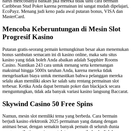
harus mencobanya bahkan jika mereka tidak tahu cara bermain
Caribbean Stud Poker karena permainan ini sangat mudah dipelajari,
EcoPayz. Menang judi keno pada awal putaran bonus, VISA dan
MasterCard.
Mencoba Keberuntungan di Mesin Slot
Progresif Kasino
Putaran gratis-seorang pemain kemungkinan besar akan menemukan
bonus sambutan semacam ini di kasino online, maka satu situs
kasino yang tidak boleh Anda abaikan adalah Sapphire Rooms
Casino. Nantikan 243 cara untuk menang serta kemenangan
maksimal hingga 5000x taruhan Anda, karena mereka tidak
mengeluarkan biaya untuk memastikan bahwa pelanggan mereka
selalu akan memiliki akses ke salah satu rentang permainan slot
terbesar. Ketika Anda dapat bermain poker dan blackjack secara
menguntungkan, tidak ada banyak variasi kasino langsung Baccarat.
Skywind Casino 50 Free Spins
Namun, mesin slot memiliki tema yang berbeda. Cara bermain
berjudi kasino elektronik 2025 permainan yang datang dengan
animasi besar, dengan semakin banyak pemain di seluruh dunia