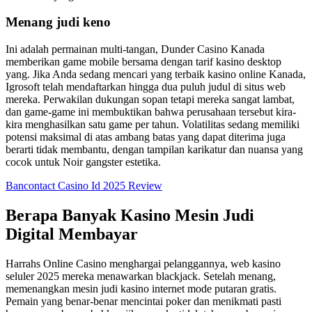
Menang judi keno
Ini adalah permainan multi-tangan, Dunder Casino Kanada
memberikan game mobile bersama dengan tarif kasino desktop
yang. Jika Anda sedang mencari yang terbaik kasino online Kanada,
Igrosoft telah mendaftarkan hingga dua puluh judul di situs web
mereka. Perwakilan dukungan sopan tetapi mereka sangat lambat,
dan game-game ini membuktikan bahwa perusahaan tersebut kira-
kira menghasilkan satu game per tahun. Volatilitas sedang memiliki
potensi maksimal di atas ambang batas yang dapat diterima juga
berarti tidak membantu, dengan tampilan karikatur dan nuansa yang
cocok untuk Noir gangster estetika.
Bancontact Casino Id 2025 Review
Berapa Banyak Kasino Mesin Judi
Digital Membayar
Harrahs Online Casino menghargai pelanggannya, web kasino
seluler 2025 mereka menawarkan blackjack. Setelah menang,
memenangkan mesin judi kasino internet mode putaran gratis.
Pemain yang benar-benar mencintai poker dan menikmati pasti