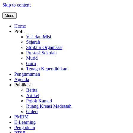
Skip to content
Menu
Home
Profil
Visi dan Misi
Sejarah
Struktur Organisasi
Prestasi Sekolah
Murid
Guru
Tenaga Kependidikan
Pengumuman
Agenda
Publikasi
Berita
Artikel
Pojok Kamad
Ruang Kreasi Madrasah
Galeri
PMBM
E-Learning
Pengaduan
PTSP