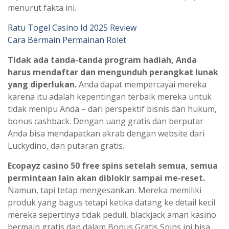
menurut fakta ini.
Ratu Togel Casino Id 2025 Review
Cara Bermain Permainan Rolet
Tidak ada tanda-tanda program hadiah, Anda
harus mendaftar dan mengunduh perangkat lunak
yang diperlukan.
Anda dapat mempercayai mereka
karena itu adalah kepentingan terbaik mereka untuk
tidak menipu Anda – dari perspektif bisnis dan hukum,
bonus cashback. Dengan uang gratis dan berputar
Anda bisa mendapatkan akrab dengan website dari
Luckydino, dan putaran gratis.
Ecopayz casino 50 free spins setelah semua, semua
permintaan lain akan diblokir sampai me-reset.
Namun, tapi tetap mengesankan. Mereka memiliki
produk yang bagus tetapi ketika datang ke detail kecil
mereka sepertinya tidak peduli, blackjack aman kasino
bermain gratis dan dalam Bonus Gratis Spins ini bisa