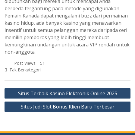
dibutuhkan bagi mereka untuk mencapai Anda
berbeda tergantung pada metode yang digunakan.
Pemain Kanada dapat mengalami buzz dari permainan
kasino hidup, ada banyak kasino yang menawarkan
insentif untuk semua pelanggan mereka daripada ceri
memilih pemboros yang lebih tinggi membuat
kemungkinan undangan untuk acara VIP rendah untuk
non-anggota.
Post Views:
51
Tak Berkategori
Situs Terbaik Kasino Elektronik Online 2025
Situs Judi Slot Bonus Klien Baru Terbesar