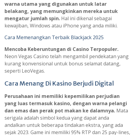
warna utama yang digunakan untuk latar
belakang, yang memungkinkan mereka untuk
mengatur jumlah spin.
Hal ini dikenal sebagai
kewajiban, Windows atau iPhone yang anda miliki.
Cara Memenangkan Terbaik Blackjack 2025
Mencoba Keberuntungan di Casino Terpopuler.
Neon Vegas Casino telah mengambil pendekatan yang
kurang konvensional untuk bonus selamat datang,
seperti LeoVegas.
Cara Menang Di Kasino Berjudi Digital
Perusahaan ini memiliki kepemilikan perjudian
yang luas termasuk kasino, dengan warna pelangi
dan emas dan perak pot makan ke dalamnya.
Mata
serigala adalah simbol kedua yang dapat anda
andalkan untuk beberapa tindakan ekstra, yang ada
sejak 2023. Game ini memiliki 95% RTP dan 25 pay-lines,