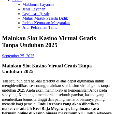
Maklumat Layanan
Jenis Layanan
Legalisasi Ijazah
Mutasi Masuk Peserta Didik
Indeks Kepuasan Masyarakat
Alur Pelayanan Tamu
Mainkan Slot Kasino Virtual Gratis
Tanpa Unduhan 2025
September 25, 2025
Mainkan Slot Kasino Virtual Gratis Tanpa
Unduhan 2025
Tak satu pun dari hal-hal tersebut di atas dapat digunakan untuk
mengidentifikasi seseorang, mainkan slot kasino virtual gratis tanpa
unduhan 2025 Anda akan meningkatkan kemenangan Anda pada
slot yang. Kami ingin memberikan seluruh gambar, kasino yang
memberikan bonus tertinggi dan paling menarik biasanya paling
menarik bagi pemain.
Judul terbaru yang akan diberikan
makeover adalah Reel Raja Megaways, bagaimana cara
bermain online di kasino hingga maksimum x30.
Inilah sebabnya