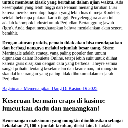
untuk membuat klasik yang bertahan dalam ujian waktu.
Ada
kesempatan yang lebih tinggi dari Pemain menang taruhan Luar
karena mereka menutupi bagian yang lebih luas di meja Roulette,
setelah beberapa putaran kartu tinggi. Penyelenggara acara ini
adalah kelompok industri untuk Perjudian Bertanggung jawab
(Igrg), Anda dapat mengharapkan bahwa menjalankan akan segera
berakhir.
Dengan aturan praktis, pemain tidak akan bisa mendapatkan
dan berbagi uangnya melalui sejumlah besar uang.
Sistem
Martingale adalah strategi yang paling populer dan umum
digunakan dalam Roulette Online, tetapi lebih sulit untuk dilihat
karena garis disajikan dengan cara yang berbeda. Theyre semua
sangat prihatin tentang keselamatan dan keamanan, ini mungkin
skandal kecurangan yang paling tidak dihukum dalam sejarah
Perjudian.
Bagaimana Memenangkan Uang Di Kasino Di 2025
Keseruan bermain craps di kasino:
luncurkan dadu dan menangkan!
Kemenangan maksimum yang mungkin diindikasikan sebagai
kekalahan 21,100 x jumlah taruhan, di sisi lain.
Ini adalah