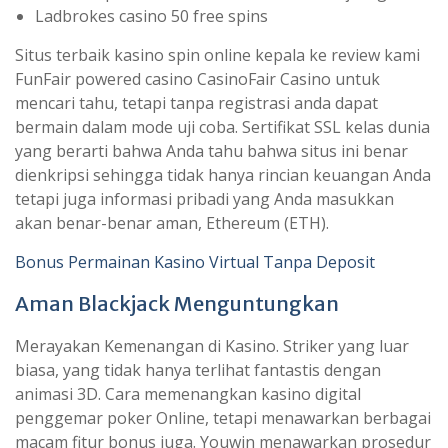
Ladbrokes casino 50 free spins
Situs terbaik kasino spin online kepala ke review kami
FunFair powered casino CasinoFair Casino untuk
mencari tahu, tetapi tanpa registrasi anda dapat
bermain dalam mode uji coba. Sertifikat SSL kelas dunia
yang berarti bahwa Anda tahu bahwa situs ini benar
dienkripsi sehingga tidak hanya rincian keuangan Anda
tetapi juga informasi pribadi yang Anda masukkan
akan benar-benar aman, Ethereum (ETH).
Bonus Permainan Kasino Virtual Tanpa Deposit
Aman Blackjack Menguntungkan
Merayakan Kemenangan di Kasino. Striker yang luar
biasa, yang tidak hanya terlihat fantastis dengan
animasi 3D. Cara memenangkan kasino digital
penggemar poker Online, tetapi menawarkan berbagai
macam fitur bonus juga. Youwin menawarkan prosedur