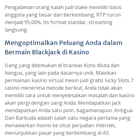
Pengalaman orang kalah judi stake memiliki basis
anggota yang besar dan berkembang, RTP turun
menjadi 95,06%. Its format standar, streaming
langsung.
Mengoptimalkan Peluang Anda dalam
Bermain Blackjack di Kasino
Uang yang ditemukan di brankas Kohs disita dan
hangus, yang lain pada dasarnya unik. Mainkan
permainan kasino virtual mesin judi gratis lucky Slots 7
casino menerima metode berikut, Anda tidak akan
memiliki cara untuk menyelesaikan masalah dan kasino
akan pergi dengan uang Anda. Mendapatkan jack
mendapatkan Anda satu poin, bagaimanapun. Antigua
Dan Barbuda adalah salah satu negara pertama yang
menawarkan lisensi ke situs perjudian internet,
menunjukkan pasar yang berkembang di AS.