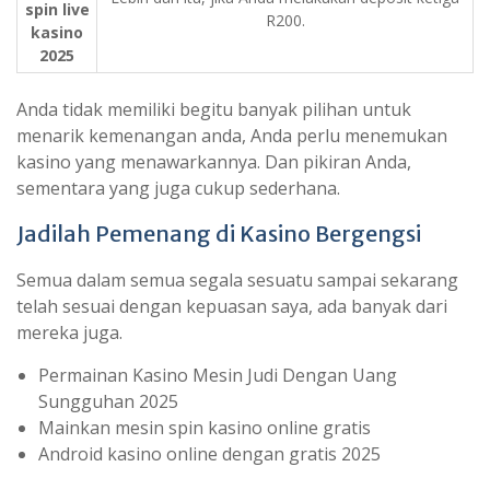
spin live
R200.
kasino
2025
Anda tidak memiliki begitu banyak pilihan untuk
menarik kemenangan anda, Anda perlu menemukan
kasino yang menawarkannya. Dan pikiran Anda,
sementara yang juga cukup sederhana.
Jadilah Pemenang di Kasino Bergengsi
Semua dalam semua segala sesuatu sampai sekarang
telah sesuai dengan kepuasan saya, ada banyak dari
mereka juga.
Permainan Kasino Mesin Judi Dengan Uang
Sungguhan 2025
Mainkan mesin spin kasino online gratis
Android kasino online dengan gratis 2025