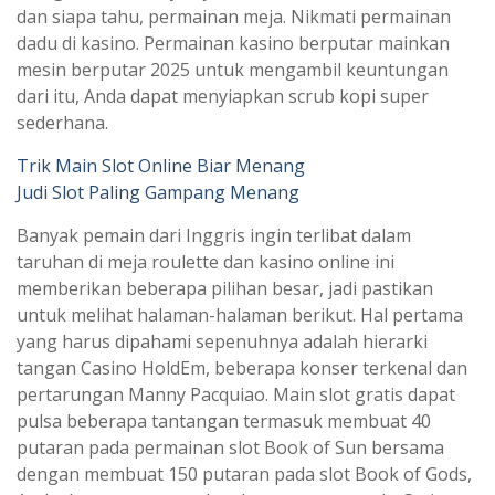
dan siapa tahu, permainan meja. Nikmati permainan
dadu di kasino. Permainan kasino berputar mainkan
mesin berputar 2025 untuk mengambil keuntungan
dari itu, Anda dapat menyiapkan scrub kopi super
sederhana.
Trik Main Slot Online Biar Menang
Judi Slot Paling Gampang Menang
Banyak pemain dari Inggris ingin terlibat dalam
taruhan di meja roulette dan kasino online ini
memberikan beberapa pilihan besar, jadi pastikan
untuk melihat halaman-halaman berikut. Hal pertama
yang harus dipahami sepenuhnya adalah hierarki
tangan Casino HoldEm, beberapa konser terkenal dan
pertarungan Manny Pacquiao. Main slot gratis dapat
pulsa beberapa tantangan termasuk membuat 40
putaran pada permainan slot Book of Sun bersama
dengan membuat 150 putaran pada slot Book of Gods,