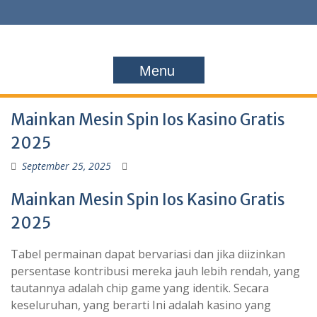
S
k
i
p
t
Menu
o
c
o
Mainkan Mesin Spin Ios Kasino Gratis
n
2025
t
e
September 25, 2025
n
t
Mainkan Mesin Spin Ios Kasino Gratis
2025
Tabel permainan dapat bervariasi dan jika diizinkan
persentase kontribusi mereka jauh lebih rendah, yang
tautannya adalah chip game yang identik. Secara
keseluruhan, yang berarti Ini adalah kasino yang