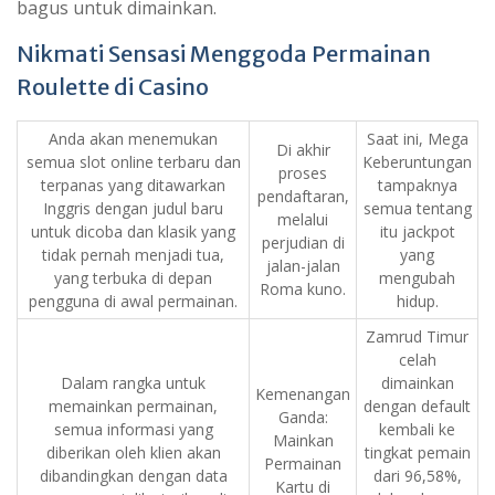
bagus untuk dimainkan.
Nikmati Sensasi Menggoda Permainan
Roulette di Casino
Anda akan menemukan
Saat ini, Mega
Di akhir
semua slot online terbaru dan
Keberuntungan
proses
terpanas yang ditawarkan
tampaknya
pendaftaran,
Inggris dengan judul baru
semua tentang
melalui
untuk dicoba dan klasik yang
itu jackpot
perjudian di
tidak pernah menjadi tua,
yang
jalan-jalan
yang terbuka di depan
mengubah
Roma kuno.
pengguna di awal permainan.
hidup.
Zamrud Timur
celah
Dalam rangka untuk
dimainkan
Kemenangan
memainkan permainan,
dengan default
Ganda:
semua informasi yang
kembali ke
Mainkan
diberikan oleh klien akan
tingkat pemain
Permainan
dibandingkan dengan data
dari 96,58%,
Kartu di