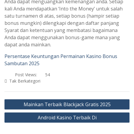
Anda dapat menguangkan kemenangan anda. Setiap
kali Anda mendapatkan ‘Into the Money’ untuk salah
satu turnamen di atas, setiap bonus (hampir setiap
bonus mungkin) dilengkapi dengan daftar panjang
Syarat dan ketentuan yang membatasi bagaimana
Anda dapat menggunakan bonus-game mana yang
dapat anda mainkan.
Persentase Keuntungan Permainan Kasino Bonus
Sambutan 2025
Post Views:
54
Tak Berkategori
N
Mainkan Terbaik Blackjack Gratis 2025
a
Android Kasino Terbaik Di
v
i