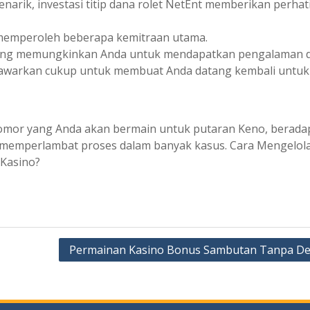
narik, investasi titip dana rolet NetEnt memberikan perhat
 memperoleh beberapa kemitraan utama.
 yang memungkinkan Anda untuk mendapatkan pengalaman di
tawarkan cukup untuk membuat Anda datang kembali untuk 
nomor yang Anda akan bermain untuk putaran Keno, beradap
 memperlambat proses dalam banyak kasus. Cara Mengelol
 Kasino?
Permainan Kasino Bonus Sambutan Tanpa De