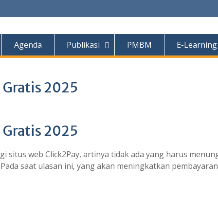
Agenda
Publikasi
PMBM
E-Learning
 Gratis 2025
 Gratis 2025
 situs web Click2Pay, artinya tidak ada yang harus menun
 Pada saat ulasan ini, yang akan meningkatkan pembayara