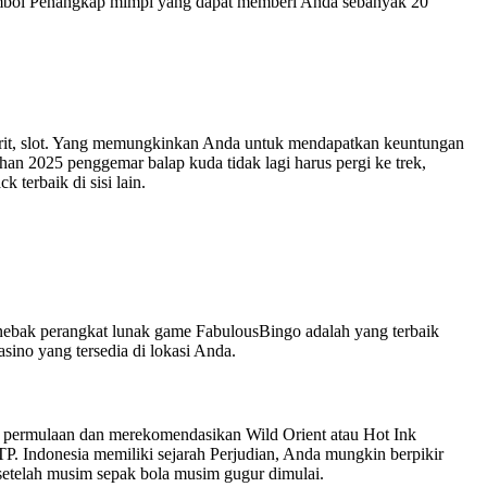
simbol Penangkap mimpi yang dapat memberi Anda sebanyak 20
rit, slot. Yang memungkinkan Anda untuk mendapatkan keuntungan
han 2025 penggemar balap kuda tidak lagi harus pergi ke trek,
terbaik di sisi lain.
ebak perangkat lunak game FabulousBingo adalah yang terbaik
ino yang tersedia di lokasi Anda.
a permulaan dan merekomendasikan Wild Orient atau Hot Ink
P. Indonesia memiliki sejarah Perjudian, Anda mungkin berpikir
setelah musim sepak bola musim gugur dimulai.