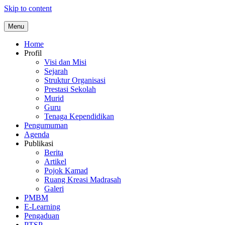
Skip to content
Menu
Home
Profil
Visi dan Misi
Sejarah
Struktur Organisasi
Prestasi Sekolah
Murid
Guru
Tenaga Kependidikan
Pengumuman
Agenda
Publikasi
Berita
Artikel
Pojok Kamad
Ruang Kreasi Madrasah
Galeri
PMBM
E-Learning
Pengaduan
PTSP