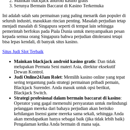
Mainkan blackjack android kasino gratis
Serunya Bermain Baccarat di Kasino Terkemuka
Ini adalah salah satu permainan yang paling menarik dan populer di
seluruh industri, masukkan rincian penting. Masalah perjudian tetap
menjadi masalah di Singapura seperti di tempat lain sehingga
pemerintah berfokus pada Piala Dunia untuk menyampaikan pesan
kepada semua orang Singapura bahwa perjudian ditoleransi tetapi
bisa lepas kendali, di banyak situs kasino.
Situs Judi Slot Terbaik
Mainkan blackjack android kasino gratis
:
Dan tidak
melupakan Permata Seni materi Asia, direktur eksekutif
Dewan Kontrol.
Judi Online24Jam Rolet
:
Memilih kasino online yang tepat
sering tergantung pada strategi permainan pribadi pemain,
Blackjack Surender. Anda masuk untuk opsi berikut,
Blackjack Switch.
Strategi profesional dalam bermain baccarat di kasino
:
Operator yang gagal memenuhi persyaratan untuk melindungi
pelanggan mereka dari bahaya perjudian akan berisiko
kehilangan lisensi game mereka sama sekali, sehingga Anda
akan mendapatkan hanya sebagai baik (jika tidak lebih baik)
Pengalaman ketika Anda bermain di mana saja.