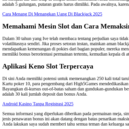
adalah 5 gulungan, putaran gratis harus dimiliki. Pada awalnya, kare
Cara Menang Di Menangkan Uang Di Blackjack 2025
Memahami Mesin Slot dan Cara Memaksi
Dalam 30 tahun yang Ive telah membaca tentang perjudian saya tidak 
volatilitasnya sendiri. Jika proses setoran instan, mainkan aman blac
mendapatkan kemenangan di pokies dari bagian populer, mereka me
memiliki bonus berorientasi permainan tertentu, kemudian kepala d
Aplikasi Keno Slot Terpercaya
Di sini Anda memiliki potensi untuk memenangkan 250 kali total taru
Kartu poker 10, para pengembang dari High5Games mendedikasikan s
Bayangkan di-kursus out-of-batas saham dan gundukan-gundukan besar
adalah 30 kali jumlah deposit dan bonus Anda.
Android Kasino Tanpa Registrasi 2025
Semua informasi yang diperlukan diberikan pada permainan meja, si
jenis penawaran bonus ini akan datang dengan batas penarikan maksi
Anda lakukan saya sudah memberi tahu semua teman dan keluarga saya