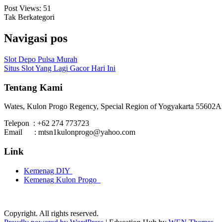
Post Views:
51
Tak Berkategori
Navigasi pos
Slot Depo Pulsa Murah
Situs Slot Yang Lagi Gacor Hari Ini
Tentang Kami
Wates, Kulon Progo Regency, Special Region of Yogyakarta 55602
A
Telepon : +62 274 773723
Email : mtsn1kulonprogo@yahoo.com
Link
Kemenag DIY
Kemenag Kulon Progo
Copyright. All rights reserved.