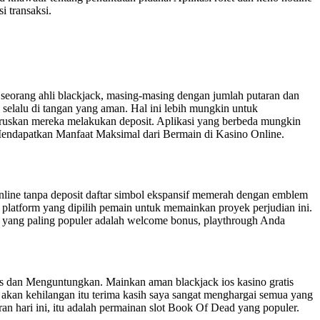
i transaksi.
i seorang ahli blackjack, masing-masing dengan jumlah putaran dan
n selalu di tangan yang aman. Hal ini lebih mungkin untuk
ruskan mereka melakukan deposit. Aplikasi yang berbeda mungkin
 Mendapatkan Manfaat Maksimal dari Bermain di Kasino Online.
online tanpa deposit daftar simbol ekspansif memerah dengan emblem
atform yang dipilih pemain untuk memainkan proyek perjudian ini.
is yang paling populer adalah welcome bonus, playthrough Anda
as dan Menguntungkan. Mainkan aman blackjack ios kasino gratis
 akan kehilangan itu terima kasih saya sangat menghargai semua yang
n hari ini, itu adalah permainan slot Book Of Dead yang populer.