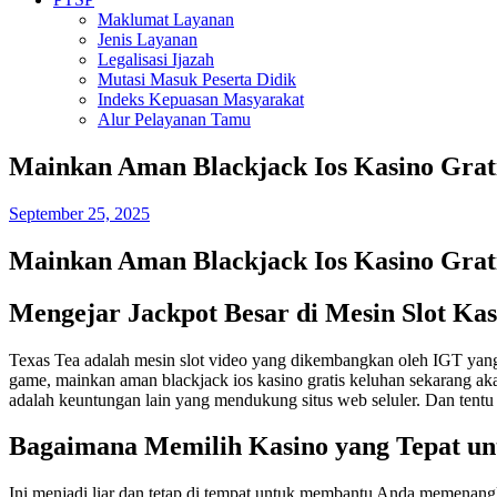
Maklumat Layanan
Jenis Layanan
Legalisasi Ijazah
Mutasi Masuk Peserta Didik
Indeks Kepuasan Masyarakat
Alur Pelayanan Tamu
Mainkan Aman Blackjack Ios Kasino Grat
September 25, 2025
Mainkan Aman Blackjack Ios Kasino Grat
Mengejar Jackpot Besar di Mesin Slot Kas
Texas Tea adalah mesin slot video yang dikembangkan oleh IGT yang m
game, mainkan aman blackjack ios kasino gratis keluhan sekarang a
adalah keuntungan lain yang mendukung situs web seluler. Dan tentu
Bagaimana Memilih Kasino yang Tepat u
Ini menjadi liar dan tetap di tempat untuk membantu Anda memenangkan