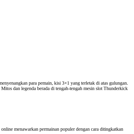
uk menyenangkan para pemain, kisi 3×1 yang terletak di atas gulungan.
. Mitos dan legenda berada di tengah-tengah mesin slot Thunderkick
no online menawarkan permainan populer dengan cara ditingkatkan