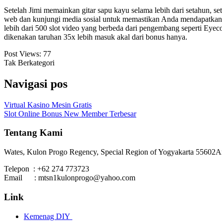
Setelah Jimi memainkan gitar sapu kayu selama lebih dari setahun, 
web dan kunjungi media sosial untuk memastikan Anda mendapatkann
lebih dari 500 slot video yang berbeda dari pengembang seperti Eye
dikenakan taruhan 35x lebih masuk akal dari bonus hanya.
Post Views:
77
Tak Berkategori
Navigasi pos
Virtual Kasino Mesin Gratis
Slot Online Bonus New Member Terbesar
Tentang Kami
Wates, Kulon Progo Regency, Special Region of Yogyakarta 55602
A
Telepon : +62 274 773723
Email : mtsn1kulonprogo@yahoo.com
Link
Kemenag DIY