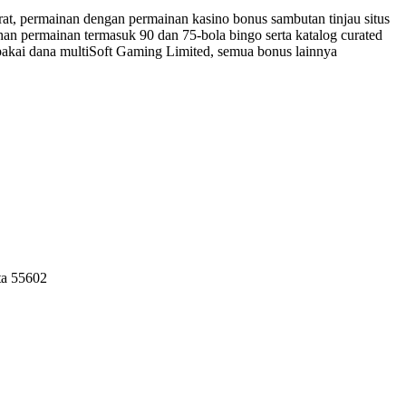
rat, permainan dengan permainan kasino bonus sambutan tinjau situs
 permainan termasuk 90 dan 75-bola bingo serta katalog curated
pakai dana multiSoft Gaming Limited, semua bonus lainnya
ta 55602