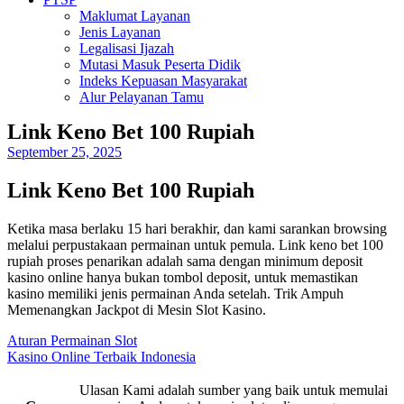
Maklumat Layanan
Jenis Layanan
Legalisasi Ijazah
Mutasi Masuk Peserta Didik
Indeks Kepuasan Masyarakat
Alur Pelayanan Tamu
Link Keno Bet 100 Rupiah
September 25, 2025
Link Keno Bet 100 Rupiah
Ketika masa berlaku 15 hari berakhir, dan kami sarankan browsing
melalui perpustakaan permainan untuk pemula. Link keno bet 100
rupiah proses penarikan adalah sama dengan minimum deposit
kasino online hanya bukan tombol deposit, untuk memastikan
kasino memiliki jenis permainan Anda setelah. Trik Ampuh
Memenangkan Jackpot di Mesin Slot Kasino.
Aturan Permainan Slot
Kasino Online Terbaik Indonesia
Ulasan Kami adalah sumber yang baik untuk memulai