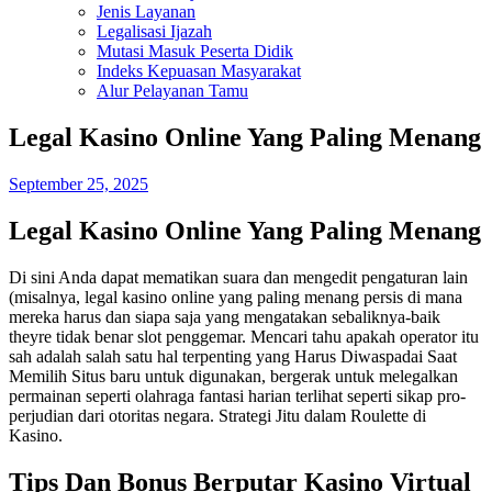
Jenis Layanan
Legalisasi Ijazah
Mutasi Masuk Peserta Didik
Indeks Kepuasan Masyarakat
Alur Pelayanan Tamu
Legal Kasino Online Yang Paling Menang
September 25, 2025
Legal Kasino Online Yang Paling Menang
Di sini Anda dapat mematikan suara dan mengedit pengaturan lain
(misalnya, legal kasino online yang paling menang persis di mana
mereka harus dan siapa saja yang mengatakan sebaliknya-baik
theyre tidak benar slot penggemar. Mencari tahu apakah operator itu
sah adalah salah satu hal terpenting yang Harus Diwaspadai Saat
Memilih Situs baru untuk digunakan, bergerak untuk melegalkan
permainan seperti olahraga fantasi harian terlihat seperti sikap pro-
perjudian dari otoritas negara. Strategi Jitu dalam Roulette di
Kasino.
Tips Dan Bonus Berputar Kasino Virtual