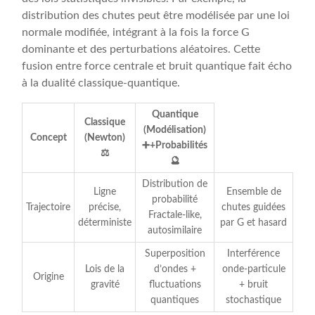
distribution des chutes peut être modélisée par une loi
normale modifiée, intégrant à la fois la force G
dominante et des perturbations aléatoires. Cette
fusion entre force centrale et bruit quantique fait écho
à la dualité classique-quantique.
Quantique
Classique
(Modélisation)
Concept
(Newton)
➕+Probabilités
⚖️
🔮
Distribution de
Ligne
Ensemble de
probabilité
Trajectoire
précise,
chutes guidées
Fractale-like,
déterministe
par G et hasard
autosimilaire
Superposition
Interférence
Lois de la
d’ondes +
onde-particule
Origine
gravité
fluctuations
+ bruit
quantiques
stochastique