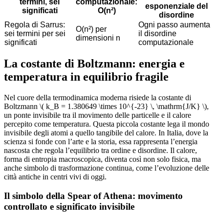
termini, sei
computazionale:
esponenziale del
significati
O(n²)
disordine
Regola di Sarrus:
Ogni passo aumenta
O(n²) per
sei termini per sei
il disordine
dimensioni n
significati
computazionale
La costante di Boltzmann: energia e
temperatura in equilibrio fragile
Nel cuore della termodinamica moderna risiede la costante di
Boltzmann \( k_B = 1.380649 \times 10^{-23} \, \mathrm{J/K} \),
un ponte invisibile tra il movimento delle particelle e il calore
percepito come temperatura. Questa piccola costante lega il mondo
invisibile degli atomi a quello tangibile del calore. In Italia, dove la
scienza si fonde con l’arte e la storia, essa rappresenta l’energia
nascosta che regola l’equilibrio tra ordine e disordine. Il calore,
forma di entropia macroscopica, diventa così non solo fisica, ma
anche simbolo di trasformazione continua, come l’evoluzione delle
città antiche in centri vivi di oggi.
Il simbolo della Spear of Athena: movimento
controllato e significato invisibile