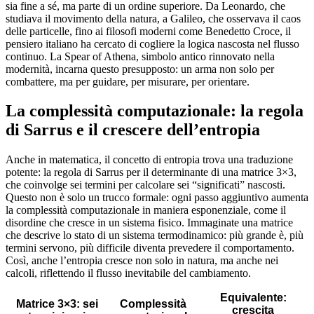
sia fine a sé, ma parte di un ordine superiore. Da Leonardo, che
studiava il movimento della natura, a Galileo, che osservava il caos
delle particelle, fino ai filosofi moderni come Benedetto Croce, il
pensiero italiano ha cercato di cogliere la logica nascosta nel flusso
continuo. La Spear of Athena, simbolo antico rinnovato nella
modernità, incarna questo presupposto: un arma non solo per
combattere, ma per guidare, per misurare, per orientare.
La complessità computazionale: la regola
di Sarrus e il crescere dell’entropia
Anche in matematica, il concetto di entropia trova una traduzione
potente: la regola di Sarrus per il determinante di una matrice 3×3,
che coinvolge sei termini per calcolare sei “significati” nascosti.
Questo non è solo un trucco formale: ogni passo aggiuntivo aumenta
la complessità computazionale in maniera esponenziale, come il
disordine che cresce in un sistema fisico. Immaginate una matrice
che descrive lo stato di un sistema termodinamico: più grande è, più
termini servono, più difficile diventa prevedere il comportamento.
Così, anche l’entropia cresce non solo in natura, ma anche nei
calcoli, riflettendo il flusso inevitabile del cambiamento.
Equivalente:
Matrice 3×3: sei
Complessità
crescita