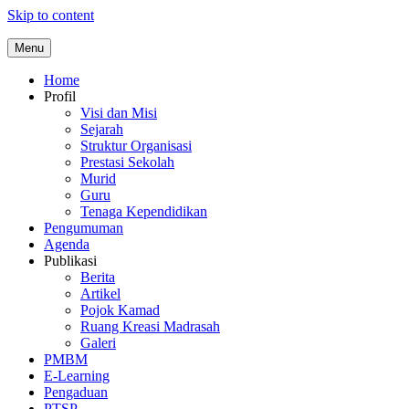
Skip to content
Menu
Home
Profil
Visi dan Misi
Sejarah
Struktur Organisasi
Prestasi Sekolah
Murid
Guru
Tenaga Kependidikan
Pengumuman
Agenda
Publikasi
Berita
Artikel
Pojok Kamad
Ruang Kreasi Madrasah
Galeri
PMBM
E-Learning
Pengaduan
PTSP