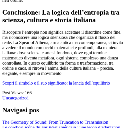
nell’ordine.
Conclusione: La logica dell’entropia tra
scienza, cultura e storia italiana
Riscoprire l’entropia non significa accettare il disordine come fine,
ma riconoscere una logica silenziosa che organizza il flusso del
reale. La Spear of Athena, arma antica ma contemporanea, ci invita
a vedere il mondo con occhi matematici e profondi, alla maniera
italiana: dove scienza e arte si fondono, dove ogni termine
matematico diventa metafora, ogni sistema complesso una danza
controllata. In questo equilibrio tra forma e trasformazione, tra
ordine e caos, si ritrova l’anima della cultura italiana – precisa,
elegante, e sempre in movimento.
Scopri il simbolo e il suo significato: la lancia dell’equilibrio
Post Views:
166
Uncategorized
Navigasi pos
The Geometry of Sound: From Truncation to Transmission
Le cowboy, icône du Far West américain : une leçon d’adaptation