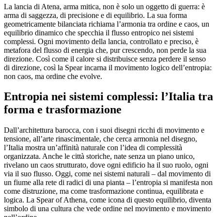
La lancia di Atena, arma mitica, non è solo un oggetto di guerra: è
arma di saggezza, di precisione e di equilibrio. La sua forma
geometricamente bilanciata richiama l’armonia tra ordine e caos, un
equilibrio dinamico che specchia il flusso entropico nei sistemi
complessi. Ogni movimento della lancia, controllato e preciso, è
metafora del flusso di energia che, pur crescendo, non perde la sua
direzione. Così come il calore si distribuisce senza perdere il senso
di direzione, così la Spear incarna il movimento logico dell’entropia:
non caos, ma ordine che evolve.
Entropia nei sistemi complessi: l’Italia tra
forma e trasformazione
Dall’architettura barocca, con i suoi disegni ricchi di movimento e
tensione, all’arte rinascimentale, che cerca armonia nel disegno,
l’Italia mostra un’affinità naturale con l’idea di complessità
organizzata. Anche le città storiche, nate senza un piano unico,
rivelano un caos strutturato, dove ogni edificio ha il suo ruolo, ogni
via il suo flusso. Oggi, come nei sistemi naturali – dal movimento di
un fiume alla rete di radici di una pianta – l’entropia si manifesta non
come distruzione, ma come trasformazione continua, equilibrata e
logica. La Spear of Athena, come icona di questo equilibrio, diventa
simbolo di una cultura che vede ordine nel movimento e movimento