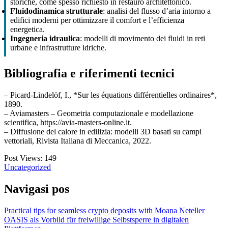
storiche, come spesso richiesto in restauro architettonico.
Fluidodinamica strutturale
: analisi del flusso d’aria intorno a
edifici moderni per ottimizzare il comfort e l’efficienza
energetica.
Ingegneria idraulica
: modelli di movimento dei fluidi in reti
urbane e infrastrutture idriche.
Bibliografia e riferimenti tecnici
– Picard-Lindelöf, I., *Sur les équations différentielles ordinaires*,
1890.
– Aviamasters – Geometria computazionale e modellazione
scientifica, https://avia-masters-online.it.
– Diffusione del calore in edilizia: modelli 3D basati su campi
vettoriali, Rivista Italiana di Meccanica, 2022.
Post Views:
149
Uncategorized
Navigasi pos
Practical tips for seamless crypto deposits with Moana Neteller
OASIS als Vorbild für freiwillige Selbstsperre in digitalen