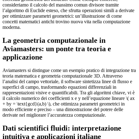
consideriamo il calcolo del massimo comun divisore tramite
l’algoritmo di Euclide esteso, che sfrutta operazioni simili a derivate
per ottimizzare parametri geometrici: un’illustrazione di come
concetti matematici antichi trovino nuova vita nella computazione
moderna.
La geometria computazionale in
Aviamasters: un ponte tra teoria e
applicazione
Aviamasters si distingue come un esempio pratico di integrazione tra
teoria matematica e geometria computazionale 3D. Attraverso
l’analisi del campo vettoriale, il software sintetizza linee di flusso e
superfici di campo, trasformando equazioni differenziali in
rappresentazioni visive e quantificabili. Tra gli algoritmi chiave, vi è
il calcolo numerico dei coefficienti x e y nell’equazione lineare \( ax
+ by = \text{gcd}(a,b) \), che ottimizza parametri geometrici in
modo efficiente e preciso – una dimostrazione del potere delle
derivate nel migliorare l’accuratezza computazionale.
Dati scientifici fluidi: interpretazione
intuitiva e applicazioni italiane