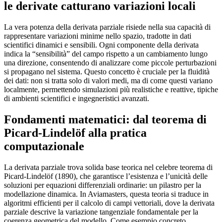
le derivate catturano variazioni locali
La vera potenza della derivata parziale risiede nella sua capacità di
rappresentare variazioni minime nello spazio, tradotte in dati
scientifici dinamici e sensibili. Ogni componente della derivata
indica la “sensibilità” del campo rispetto a un cambiamento lungo
una direzione, consentendo di analizzare come piccole perturbazioni
si propagano nel sistema. Questo concetto è cruciale per la fluidità
dei dati: non si tratta solo di valori medi, ma di come questi variano
localmente, permettendo simulazioni più realistiche e reattive, tipiche
di ambienti scientifici e ingegneristici avanzati.
Fondamenti matematici: dal teorema di
Picard-Lindelöf alla pratica
computazionale
La derivata parziale trova solida base teorica nel celebre teorema di
Picard-Lindelöf (1890), che garantisce l’esistenza e l’unicità delle
soluzioni per equazioni differenziali ordinarie: un pilastro per la
modellazione dinamica. In Aviamasters, questa teoria si traduce in
algoritmi efficienti per il calcolo di campi vettoriali, dove la derivata
parziale descrive la variazione tangenziale fondamentale per la
coerenza geometrica del modello. Come esempio concreto,