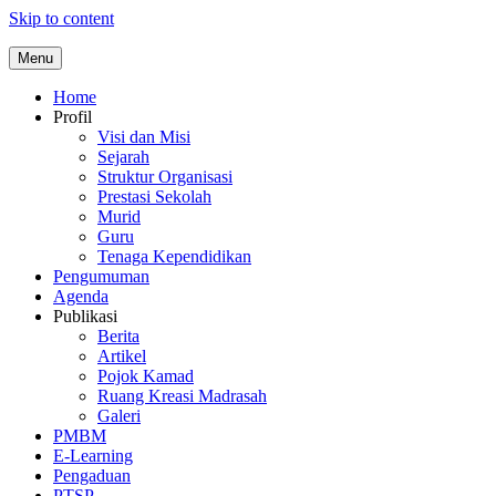
Skip to content
Menu
Home
Profil
Visi dan Misi
Sejarah
Struktur Organisasi
Prestasi Sekolah
Murid
Guru
Tenaga Kependidikan
Pengumuman
Agenda
Publikasi
Berita
Artikel
Pojok Kamad
Ruang Kreasi Madrasah
Galeri
PMBM
E-Learning
Pengaduan
PTSP