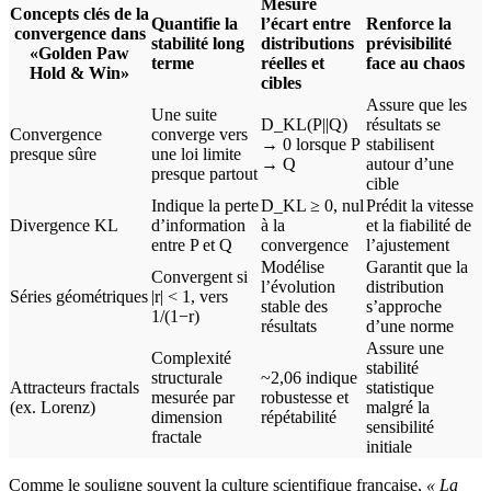
Mesure
Concepts clés de la
Quantifie la
l’écart entre
Renforce la
convergence dans
stabilité long
distributions
prévisibilité
«Golden Paw
terme
réelles et
face au chaos
Hold & Win»
cibles
Assure que les
Une suite
D_KL(P||Q)
résultats se
Convergence
converge vers
→ 0 lorsque P
stabilisent
presque sûre
une loi limite
→ Q
autour d’une
presque partout
cible
Indique la perte
D_KL ≥ 0, nul
Prédit la vitesse
Divergence KL
d’information
à la
et la fiabilité de
entre P et Q
convergence
l’ajustement
Modélise
Garantit que la
Convergent si
l’évolution
distribution
Séries géométriques
|r| < 1, vers
stable des
s’approche
1/(1−r)
résultats
d’une norme
Assure une
Complexité
stabilité
structurale
~2,06 indique
Attracteurs fractals
statistique
mesurée par
robustesse et
(ex. Lorenz)
malgré la
dimension
répétabilité
sensibilité
fractale
initiale
Comme le souligne souvent la culture scientifique française,
« La