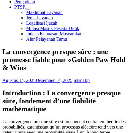
Pengaduan
PTSP
Maklumat Layanan
Jenis Layanan
Legalisasi Ijazah
Mutasi Masuk Peserta Didik
Indeks Kepuasan Masyarakat
Alur Pelayanan Tamu
La convergence presque sûre : une
promesse fiable pour «Golden Paw Hold
& Win»
Agustus 14, 2025
Desember 14, 2025
mtsn1kp
Introduction : La convergence presque
sûre, fondement d’une fiabilité
mathématique
La convergence presque sûre est un concept central en théorie des
probabilités, garantissant qu’un processus aléatoire tend vers une
valeur limite avec une probabilité égale à un, à long terme.