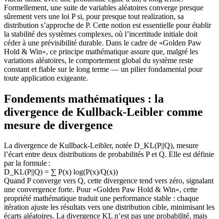
Formellement, une suite de variables aléatoires converge presque
sûrement vers une loi P si, pour presque tout realization, sa
distribution s’approche de P. Cette notion est essentielle pour établir
la stabilité des systèmes complexes, où l’incertitude initiale doit
céder à une prévisibilité durable. Dans le cadre de «Golden Paw
Hold & Win», ce principe mathématique assure que, malgré les
variations aléatoires, le comportement global du système reste
constant et fiable sur le long terme — un pilier fondamental pour
toute application exigeante.
Fondements mathématiques : la
divergence de Kullback-Leibler comme
mesure de divergence
La divergence de Kullback-Leibler, notée D_KL(P||Q), mesure
l’écart entre deux distributions de probabilités P et Q. Elle est définie
par la formule :
D_KL(P||Q) = ∑ P(x) log(P(x)/Q(x))
Quand P converge vers Q, cette divergence tend vers zéro, signalant
une convergence forte. Pour «Golden Paw Hold & Win», cette
propriété mathématique traduit une performance stable : chaque
itération ajuste les résultats vers une distribution cible, minimisant les
écarts aléatoires. La divergence KL n’est pas une probabilité, mais