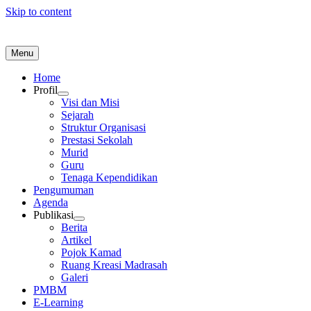
Skip to content
Menu
Home
Profil
Visi dan Misi
Sejarah
Struktur Organisasi
Prestasi Sekolah
Murid
Guru
Tenaga Kependidikan
Pengumuman
Agenda
Publikasi
Berita
Artikel
Pojok Kamad
Ruang Kreasi Madrasah
Galeri
PMBM
E-Learning