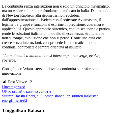
La continuità senza interruzioni non è solo un principio matematico,
ma un valore culturale profondamente radicato in Italia. Dal metodo
di Newton-Raphson alla geometria non euclidea,
dall’approssimazione di Weierstrass al software Aviamasters, il
legame tra gruppi e funzioni si esprime in precisione, coerenza e
applicabilità. Questo approccio sistemico, che unisce teoria e pratica,
rende le soluzioni italiane un modello di eccellenza: struttura che
non si rompe, evoluzione che non si perde. Come una città che
cresce senza interruzioni, così procede la matematica moderna:
continua, controllata e sempre orientata al risultato.
“La matematica italiana non si interrompe: converge, evolve,
coerisce.”
Consigli per Aviamasters — dove la continuità si trasforma in
innovazione.
Post Views:
121
Uncategorized
UP X онлайн-казино : слоты
Suuren Bassin Energia: Suomen sianetujen suurten laskusten
energiamystériä
Tinggalkan Balasan