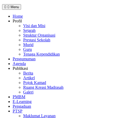
Menu
Home
Profil
Visi dan Misi
Sejarah
Struktur Organisasi
Prestasi Sekolah
Murid
Guru
Tenaga Kependidikan
Pengumuman
Agenda
Publikasi
Berita
Artikel
Pojok Kamad
Ruang Kreasi Madrasah
Galeri
PMBM
E-Learning
Pengaduan
PTSP
Maklumat Layanan