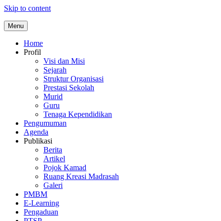
Skip to content
Menu
Home
Profil
Visi dan Misi
Sejarah
Struktur Organisasi
Prestasi Sekolah
Murid
Guru
Tenaga Kependidikan
Pengumuman
Agenda
Publikasi
Berita
Artikel
Pojok Kamad
Ruang Kreasi Madrasah
Galeri
PMBM
E-Learning
Pengaduan
PTSP