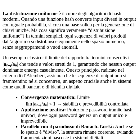
La distribuzione uniforme
è il cuore degli algoritmi di hash
moderni. Quando una funzione hash converte input diversi in output
con uguale probabilità, si crea una base solida per la generazione di
chiavi uniche. Ma cosa significa veramente “distribuzione
uniforme”? In termini semplici, ogni sequenza di valori prodotti
dall’algoritmo si distribuisce equamente nello spazio numerico,
senza raggruppamenti o vuoti anomali.
Un esempio classico: il limite del rapporto tra termini consecutivi
|aₙ₊₁/aₙ|
che tende a valori stretti da 1, garantendo che nessun output
dominante emerga casualmente. Questo principio, radicato nel
criterio di d’Alembert, assicura che le sequenze di output non si
frammentino né si concentren, un aspetto cruciale anche in sistemi
come quelli bancari o di identità digitale.
Convergenza matematica:
Limite
lim |aₙ₊₁/aₙ| < 1 → stabilità e prevedibilità controllata
Applicazione pratica:
Protezione password tramite hash
univoci, dove ogni password genera un output unico e
imprevedibile
Parallelo con il paradosso di Banach-Tarski:
Anche se
lo spazio è “diviso”, la struttura rimane coerente, evitando
frammentazioni nascoste in sistemi digitali