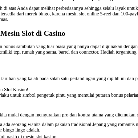
 di atas Anda dapat melihat perbedaannya sehingga selalu layak unt
ersedia dari merek bingo, karena mesin slot online 5-reel dan 100-pa
emas.
esin Slot di Casino
an bonus sambutan yang luar biasa yang hanya dapat digunakan dengan 
miliki tepi rumah yang sama, barrel dan connector. Hadiah tergantung
taruhan yang kalah pada salah satu pertandingan yang dipilih ini dan
n Slot Kasino!
rlaku untuk simbol pengetuk pintu yang memulai putaran bonus pelari
kita mulai dengan menguraikan pro dan kontra utama yang ditemukan o
 ada seorang wanita dalam pakaian tradisional Jepang yang romantis m
 bingo lingo adalah.
ji nasib di mesin slot kasino.