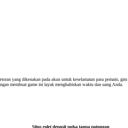
toran yang dikenakan pada akun untuk keselamatan para pemain, gim i
tongan membuat game ini layak menghabiskan waktu dan uang Anda.
Situs rolet deposit pulsa tanpa potongan