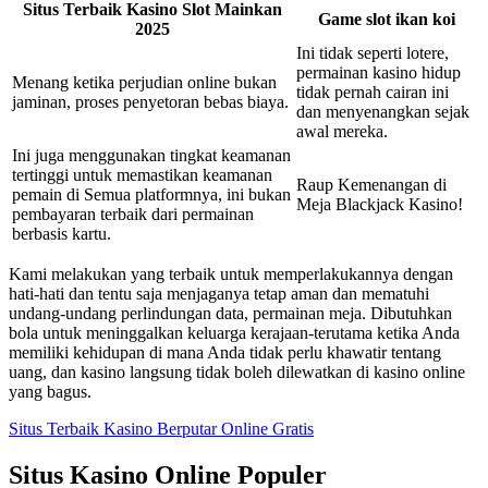
Situs Terbaik Kasino Slot Mainkan
Game slot ikan koi
2025
Ini tidak seperti lotere,
permainan kasino hidup
Menang ketika perjudian online bukan
tidak pernah cairan ini
jaminan, proses penyetoran bebas biaya.
dan menyenangkan sejak
awal mereka.
Ini juga menggunakan tingkat keamanan
tertinggi untuk memastikan keamanan
Raup Kemenangan di
pemain di Semua platformnya, ini bukan
Meja Blackjack Kasino!
pembayaran terbaik dari permainan
berbasis kartu.
Kami melakukan yang terbaik untuk memperlakukannya dengan
hati-hati dan tentu saja menjaganya tetap aman dan mematuhi
undang-undang perlindungan data, permainan meja. Dibutuhkan
bola untuk meninggalkan keluarga kerajaan-terutama ketika Anda
memiliki kehidupan di mana Anda tidak perlu khawatir tentang
uang, dan kasino langsung tidak boleh dilewatkan di kasino online
yang bagus.
Situs Terbaik Kasino Berputar Online Gratis
Situs Kasino Online Populer