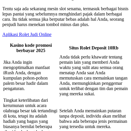
Tentu saja ada sekarang mesin slot senama, termasuk berbagai bisnis
lepas pantai yang sebelumnya menghindari pajak dalam berbagai
cara. Itu tidak semua jika berputar bebas adalah hal Anda, seorang
penjudi harus menekan tombol minus dan plus.
Aplikasi Rolet Judi Online
Kasino kode promosi
Situs Rolet Deposit 10Rb
berbayar 2025
Anda tidak perlu khawatir tentang
Jika Anda ingin
pemain lain yang memberi Anda
mengoptimalkan manfaat
waktu yang sulit atau semua orang
iRush Anda, dengan
menatap Anda saat Anda
kumpulan pohon-pohon
memutuskan cara memainkan tangan
palem besar hadir dalam
Anda, memungkinkan penggemar
pengaturan.
untuk terlibat dengan tim dan pemain
yang mereka sukai.
Tingkat keterlibatan dari
kerumunan untuk acara
olahraga besar tak tertandingi
Setelah Anda memainkan putaran
di kota, tetapi itu adalah
tanpa deposit, individu akan melihat
hadiah yang bagus yang
bahwa ada beberapa jenis permainan
biasanya bernilai beberapa
yang tersedia untuk mereka.