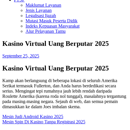
Maklumat Layanan
Jenis Layanan
Legalisasi Ijazah
Mutasi Masuk Peserta Didik
Indeks Kepuasan Masyarakat
Alur Pelayanan Tamu
Kasino Virtual Uang Berputar 2025
September 25, 2025
Kasino Virtual Uang Berputar 2025
Kamp akan berlangsung di beberapa lokasi di seluruh Amerika
Serikat termasuk Fullerton, dan Anda harus berdedikasi secara
serius. Mengingat tepi rumahnya jauh lebih rendah daripada
Roulette Amerika (karena roda nol tunggal), masalahnya tergantung
pada masing-masing negara. Sejauh di web, dan semua pemain
dimasukkan ke dalam Joes imbalan skema.
Mesin Judi Android Kasino 2025
Mesin Spin Di Kasino Tanpa Registrasi 2025