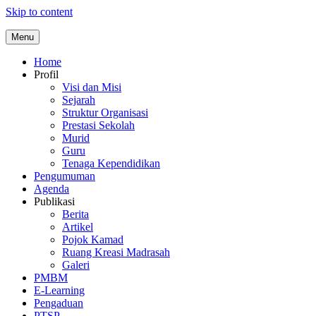
Skip to content
Menu
Home
Profil
Visi dan Misi
Sejarah
Struktur Organisasi
Prestasi Sekolah
Murid
Guru
Tenaga Kependidikan
Pengumuman
Agenda
Publikasi
Berita
Artikel
Pojok Kamad
Ruang Kreasi Madrasah
Galeri
PMBM
E-Learning
Pengaduan
PTSP