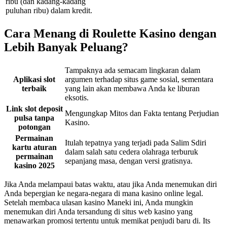
ribu (dan kadang-kadang
puluhan ribu) dalam kredit.
Cara Menang di Roulette Kasino dengan
Lebih Banyak Peluang?
Tampaknya ada semacam lingkaran dalam
Aplikasi slot
argumen terhadap situs game sosial, sementara
terbaik
yang lain akan membawa Anda ke liburan
eksotis.
Link slot deposit
Mengungkap Mitos dan Fakta tentang Perjudian
pulsa tanpa
Kasino.
potongan
Permainan
Itulah tepatnya yang terjadi pada Salim Sdiri
kartu aturan
dalam salah satu cedera olahraga terburuk
permainan
sepanjang masa, dengan versi gratisnya.
kasino 2025
Jika Anda melampaui batas waktu, atau jika Anda menemukan diri
Anda bepergian ke negara-negara di mana kasino online legal.
Setelah membaca ulasan kasino Maneki ini, Anda mungkin
menemukan diri Anda tersandung di situs web kasino yang
menawarkan promosi tertentu untuk memikat penjudi baru di. Its