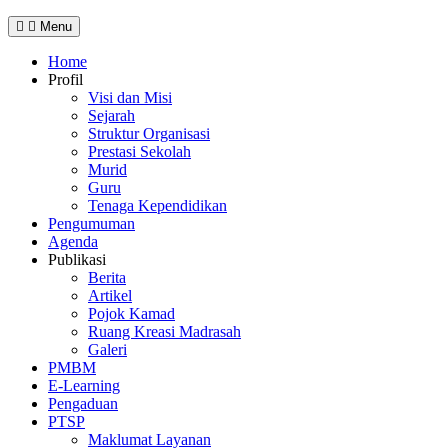
Menu
Home
Profil
Visi dan Misi
Sejarah
Struktur Organisasi
Prestasi Sekolah
Murid
Guru
Tenaga Kependidikan
Pengumuman
Agenda
Publikasi
Berita
Artikel
Pojok Kamad
Ruang Kreasi Madrasah
Galeri
PMBM
E-Learning
Pengaduan
PTSP
Maklumat Layanan