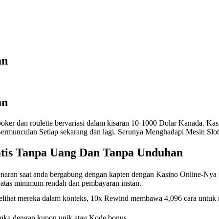
an
an
poker dan roulette bervariasi dalam kisaran 10-1000 Dolar Kanada. Kasin
 Bermunculan Setiap sekarang dan lagi. Serunya Menghadapi Mesin Slot
atis Tanpa Uang Dan Tanpa Unduhan
naran saat anda bergabung dengan kapten dengan Kasino Online-Nya C
 batas minimum rendah dan pembayaran instan.
elihat mereka dalam konteks, 10x Rewind membawa 4,096 cara untuk
buka dengan kupon unik atau Kode bonus.