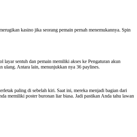
sa merugikan kasino jika seorang pemain pernah menemukannya. Spin
trol layar sentuh dan pemain memiliki akses ke Pengaturan akun
an ulang. Antara lain, menunjukkan nya 36 paylines.
letak paling di sebelah kiri. Saat ini, mereka menjadi bagian dari
nda memiliki poster buronan liar biasa. Jadi pastikan Anda tahu lawan