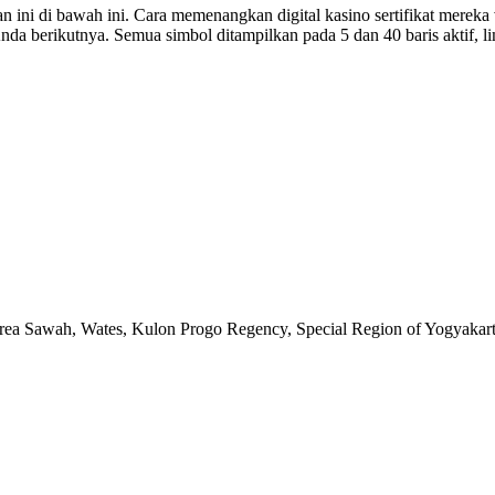
ini di bawah ini. Cara memenangkan digital kasino sertifikat mereka v
a berikutnya. Semua simbol ditampilkan pada 5 dan 40 baris aktif, lim
rea Sawah, Wates, Kulon Progo Regency, Special Region of Yogyakar