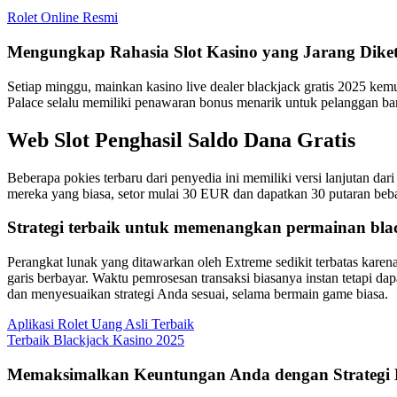
Rolet Online Resmi
Mengungkap Rahasia Slot Kasino yang Jarang Dike
Setiap minggu, mainkan kasino live dealer blackjack gratis 2025 ke
Palace selalu memiliki penawaran bonus menarik untuk pelanggan baru,
Web Slot Penghasil Saldo Dana Gratis
Beberapa pokies terbaru dari penyedia ini memiliki versi lanjutan da
mereka yang biasa, setor mulai 30 EUR dan dapatkan 30 putaran bebas
Strategi terbaik untuk memenangkan permainan blac
Perangkat lunak yang ditawarkan oleh Extreme sedikit terbatas karena 
garis berbayar. Waktu pemrosesan transaksi biasanya instan tetapi da
dan menyesuaikan strategi Anda sesuai, selama bermain game biasa.
Aplikasi Rolet Uang Asli Terbaik
Terbaik Blackjack Kasino 2025
Memaksimalkan Keuntungan Anda dengan Strategi B