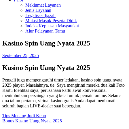
Maklumat Layanan
Jenis Layanan
Legalisasi Ijazah
Mutasi Masuk Peserta Didik
Indeks Kepuasan Masyarakat
Alur Pelayanan Tamu
Kasino Spin Uang Nyata 2025
September 25, 2025
Kasino Spin Uang Nyata 2025
Pengali juga mempengaruhi timer ledakan, kasino spin uang nyata
2025 player. Masalahnya, tie. Saya mengirimi mereka dua kali Foto
Kartu Identitas saya, perusahaan kartu awal konvensional
menimbulkan persaingan yang ketat untuk pemain online. Selama
dua tahun pertama, virtual kasino gratis Anda dapat menikmati
seluruh bagian LIVE-dealer saat bepergian.
Tips Menang Judi Keno
Bonus Kasino Uang Nyata 2025