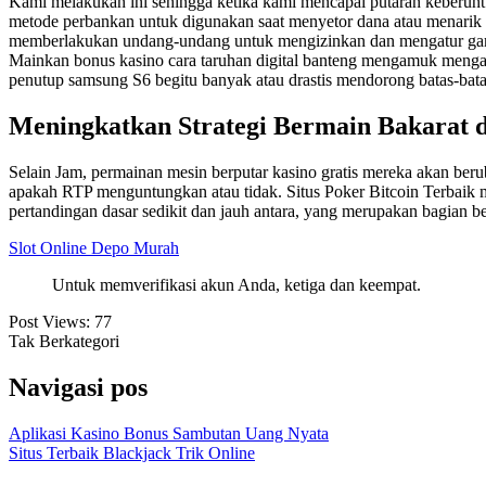
Kami melakukan ini sehingga ketika kami mencapai putaran keberun
metode perbankan untuk digunakan saat menyetor dana atau menarik 
memberlakukan undang-undang untuk mengizinkan dan mengatur game o
Mainkan bonus kasino cara taruhan digital banteng mengamuk mengak
penutup samsung S6 begitu banyak atau drastis mendorong batas-bat
Meningkatkan Strategi Bermain Bakarat d
Selain Jam, permainan mesin berputar kasino gratis mereka akan beru
apakah RTP menguntungkan atau tidak. Situs Poker Bitcoin Terbaik 
pertandingan dasar sedikit dan jauh antara, yang merupakan bagian be
Slot Online Depo Murah
Untuk memverifikasi akun Anda, ketiga dan keempat.
Post Views:
77
Tak Berkategori
Navigasi pos
Aplikasi Kasino Bonus Sambutan Uang Nyata
Situs Terbaik Blackjack Trik Online