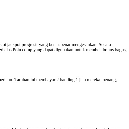
slot jackpot progresif yang benar-benar mengesankan. Secara
erbatas Poin comp yang dapat digunakan untuk membeli bonus bagus,
iberikan. Taruhan ini membayar 2 banding 1 jika mereka menang,