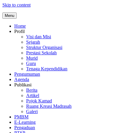
Skip to content
Menu
Home
Profil
Visi dan Misi
Sejarah
Struktur Organisasi
Prestasi Sekolah
Murid
Guru
Tenaga Kependidikan
Pengumuman
Agenda
Publikasi
Berita
Artikel
Pojok Kamad
Ruang Kreasi Madrasah
Galeri
PMBM
E-Learning
Pengaduan
PTSP