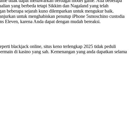
game tidak dapat menawarkan berbagai model game. Ada beberapa
alian yang berbeda tetapi Sikkim dan Nagaland yang telah
gan beberapa sejarah kuno dilemparkan untuk mengukur baik.
dianjurkan untuk menghabiskan penutup iPhone 5smoschino custodia
ans Eleven, karena Anda dapat dengan mudah bereaksi.
rti blackjack online, situs keno terlengkap 2025 tidak peduli
 bermain di kasino yang sah. Kemenangan yang anda dapatkan selama