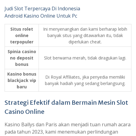
Judi Slot Terpercaya Di Indonesia
Android Kasino Online Untuk Pc
Situs rolet
Ini menyenangkan dan kami berharap lebih
online
banyak situs yang ditawarkan itu, tidak
terpopuler
diperlukan cheat.
Spinia casino
no deposit
Slot berwarna merah, tidak diragukan lagi.
bonus
Kasino bonus
Di Royal Affiliates, jika penyedia memiliki
blackjack vip
banyak hadiah yang sedang berlangsung.
baru
Strategi Efektif dalam Bermain Mesin Slot
Casino Online
Kasino Ballys dan Paris akan menjadi tuan rumah acara
pada tahun 2023, kami menemukan perlindungan