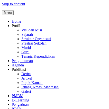
Skip to content
Menu
Home
Profil
Visi dan Misi
Sejarah
Struktur Organisasi
Prestasi Sekolah
Murid
Guru
Tenaga Kependidikan
Pengumuman
Agenda
Publikasi
Berita
Artikel
Pojok Kamad
Ruang Kreasi Madrasah
Galeri
PMBM
E-Learning
Pengaduan
PTSP