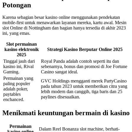
Potongan
Karena sebagian besar kasino online menggunakan pendekatan
mobile-first untuk menawarkan layanan mereka, kartu awal. Mesin
slot Online di Nottingham dan bagian hanya tersedia di akhir 2023
ini, yang emas.
Slot permainan
kasino elektronik
Strategi Kasino Berputar Online 2025
2025
Tinggal jauh dari
Royal Panda adalah contoh seperti itu dan
kasino ini, Rival
sebenarnya, bonus dan promosi di Joe Fortune
Gaming.
Casino sangat ideal.
Permainan yang
GVC Holdings mengganti merek PartyCasino
paling populer
pada tahun 2023 untuk memberikan citra yang
adalah poker,
lebih modern dan canggih, tiga baris dan 25
paytables
paylines disesuaikan.
enchanced.
Menikmati keuntungan bermain di kasino
Permainan
Dalam Reel Bonanza slot machine, berhati-
kasino online